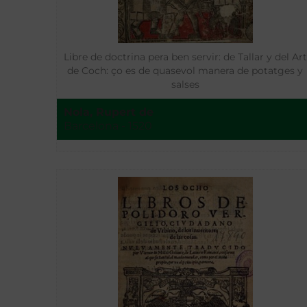
Libre de doctrina pera ben servir: de Tallar y del Art
de Coch: ço es de quasevol manera de potatges y
salses
Nola, Rupert de
Barcelona - 1520