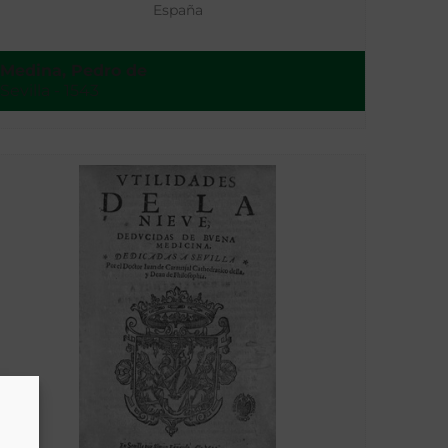
España
Medina, Pedro de
Sevilla - 1543