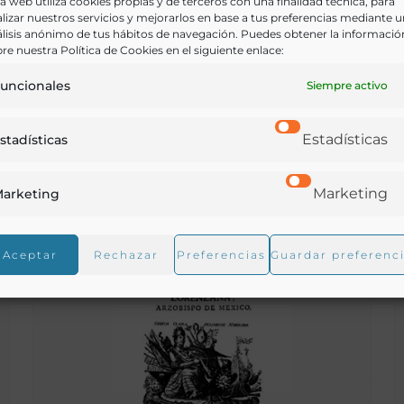
a web utiliza cookies propias y de terceros con una finalidad técnica, para
lizar nuestros servicios y mejorarlos en base a tus preferencias mediante 
Recetas para cocina: fundadas en la experiencia por
lisis anónimo de tus hábitos de navegación. Puedes obtener la informació
la conocida y experta profesora Francisca Valdivia
re nuestra Política de Cookies en el siguiente enlace:
Vda. de Vázquez
uncionales
Siempre activo
x
Valdivia , Francisca, Vda de Vázquez
Guadalajara (México) - 1898
Estadísticas
stadísticas
Marketing
arketing
Aceptar
Rechazar
Preferencias
Guardar preferenc