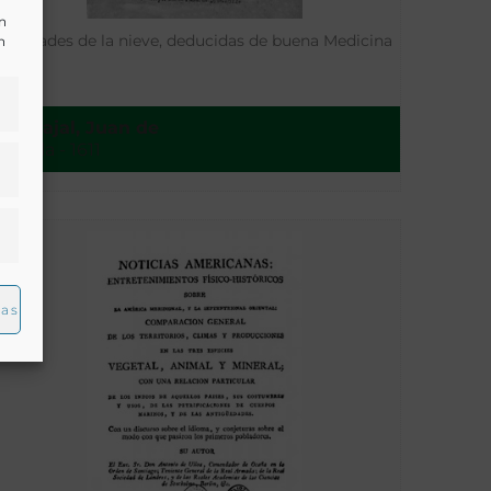
un
Utilidades de la nieve, deducidas de buena Medicina
n
Carvajal, Juan de
Sevilla - 1611
ias