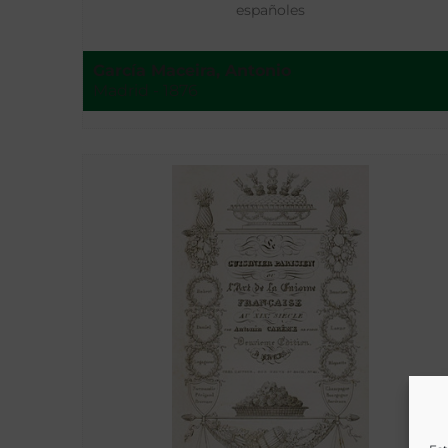
españoles
García Maceira, Antonio
Madrid - 1876