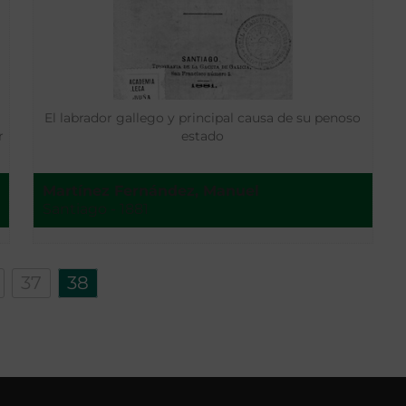
El labrador gallego y principal causa de su penoso
r
estado
Martínez Fernández, Manuel
Santiago - 1881
37
38