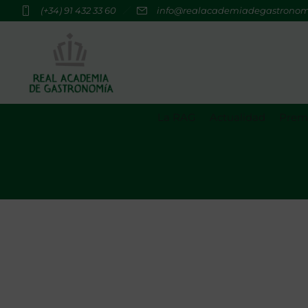
(+34) 91 432 33 60
info@realacademiadegastrono
La RAG
Actualidad
Premi