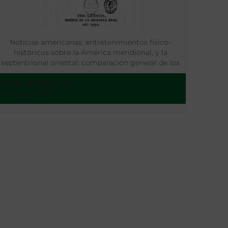
Noticias americanas: entretenimientos físico-
históricos sobre la América meridional, y la
septentrional oriental: comparación general de los
territorios y producciones en las tres especies
Ulloa, Antonio de
vegetal, animal y mineral, con una relación
Madrid - 1792
particular de los indios de aquellos países, sus
costumbres y usos, de las petrificaciones de
cuerpos marinos y de las antigüedades, con un
discurso sobre el idioma y conjeturas sobre el
modo con que pasaron los primeros pobladores