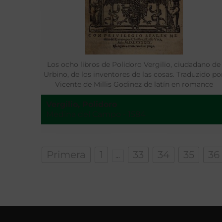
Los ocho libros de Polidoro Vergilio, ciudadano de
Urbino, de los inventores de las cosas. Traduzido po
Vicente de Millis Godinez de latín en romance
Vergilio, Polidoro
Medina del Campo - 1584
Primera
1
33
34
35
36
...