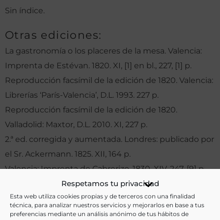
Sin índice.
Otras ediciones:
La gastronomía o los placeres de la mesa. Valencia:
Imprenta de Estévan. 1820. XI, [1] en bl., 227, [1] p.
Reproducción facsímil de la edición de 1820. Valencia:
Librerías ‘París-Valencia’, D.L. 1993. 227 p.
Reproducción facsímil de la edición de 1820.
Valladolid: Maxtor, D.L. 2010. XI, 227 p.
2.ª ed. corregida y aumentada. Londres: publicado por
el Sr. Ackermann. 1825. XII, 164 p.
Valencia: Imprenta de Cabrerizo. 1830. XIV, 247, [9] p.
Respetamos tu privacidad
Esta web utiliza cookies propias y de terceros con una finalidad
técnica, para analizar nuestros servicios y mejorarlos en base a tus
Notas:
preferencias mediante un análisis anónimo de tus hábitos de