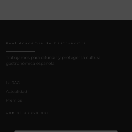
Real Academia de Gastronomía
Trabajamos para difundir y proteger la cultura
gastronómica española.
La RAG
Actualidad
Premios
Con el apoyo de: