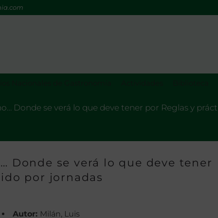
mia.com
os Nacionales de Gastronomía
Actividades
Biblioteca
ano… Donde se verá lo que deve tener por Reglas y práct
o… Donde se verá lo que deve tener
tido por jornadas
Autor:
Milán, Luis