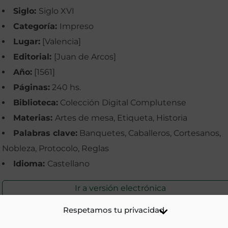
Siglo:
Siglo XVI
Categoría:
Impreso
Lugar:
[Valencia]
Editorial:
[Juan de Arcos]
Año:
[1561]
Páginas:
240 hs.
Biblioteca:
Colección Digital Complutense
Materias:
Artes de mesa, Etiqueta, Historia
Palabras clave:
Banquetes, Caballeros, Cortesanos,
Nobleza, Protocolo, Reglas
Idioma:
Castellano
Ir a versión electrónica
Respetamos tu privacidad