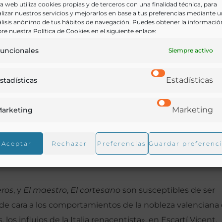
a web utiliza cookies propias y de terceros con una finalidad técnica, para
lizar nuestros servicios y mejorarlos en base a tus preferencias mediante 
tamiento que deben seguir los caballeros y que incluye
lisis anónimo de tus hábitos de navegación. Puedes obtener la informació
 y los manjares que deben servirse en una mesa noble.
re nuestra Política de Cookies en el siguiente enlace:
uncionales
Siempre activo
s referencias a lo largo de todo el texto de los manjares
Estadísticas
stadísticas
como la descripción de los banquetes nobles.
Marketing
arketing
1874. X, 502 p. Copia de la ed. de Valencia, 1561. 1866. 131 
Aceptar
Rechazar
Preferencias
Guardar preferenc
eros
, y
El maestro
,
El cortesano
son susceptibles de ser
e cara a los comportamientos de la nobleza valenciana
os influjos de la Italia renacentista», en Escartí Vicent,