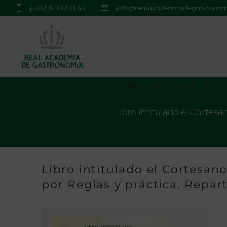
(+34) 91 432 33 60
info@realacademiadegastrono
La RAG
Actualidad
Premi
Libro intitulado el Cortes
Libro intitulado el Cortesan
por Reglas y práctica. Repar