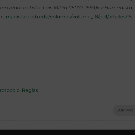
ano renacentista: Luis Milán (1507?-1559)»
.
eHumanista
,
humanista.ucsb.edu/volumes/volume_18/pdf/articles/15
rotocolo
,
Reglas
COMPART