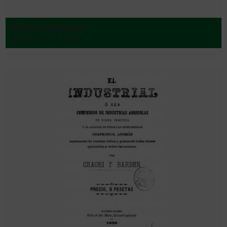
Gainza, Francisco
[s.l.] (Manila) - 1858