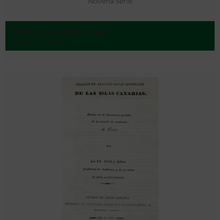
Novena serie
Muro y Carratalá, Ángel
Madrid - 1890