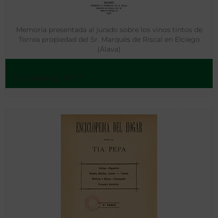
Memoria presentada al jurado sobre los vinos tintos de
Torrea propiedad del Sr. Marqués de Riscal en Elciego
(Álava)
[s.l.] (Madrid) - 1877