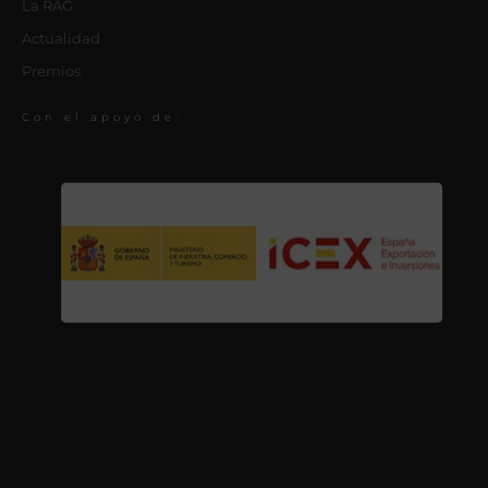
La RAG
Actualidad
Premios
Con el apoyo de: