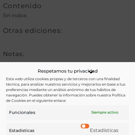
Contenido
Sin índice.
Otras ediciones:
Notas:
El estado mexicano en el que se centra el estudio
Respetamos tu privacidad
está formado por los distritos de Yautepec, Morelos,
Esta web utiliza cookies propias y de terceros con una finalidad
técnica, para analizar nuestros servicios y mejorarlos en base a tus
Tetecala y Jonacatepec, según se indica en la propia
preferencias mediante un análisis anónimo de tus hábitos de
obra.
navegación. Puedes obtener la información sobre nuestra Política
de Cookies en el siguiente enlace:
Funcionales
Siempre activo
Ver más libros de estas materias:
Estadísticas
Estadísticas
Agricultura
,
Especias
,
Industria y Tecnología