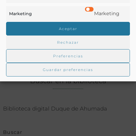
Ver más libros con las palabras clave:
Marketing
Marketing
América
,
Azúcar
,
Caña de azúcar
,
México
Aceptar
Rechazar
COMPARTIR
Preferencias
Guardar preferencias
Buscar en la biblioteca
Biblioteca digital Duque de Ahumada
Buscar