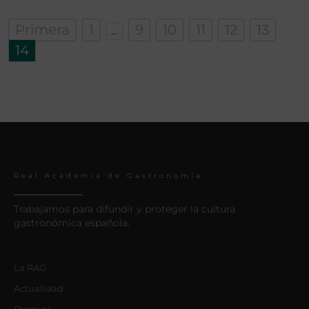
Primera
1
9
10
11
12
13
...
14
Real Academia de Gastronomía
Trabajamos para difundir y proteger la cultura
gastronómica española.
La RAG
Actualidad
Premios