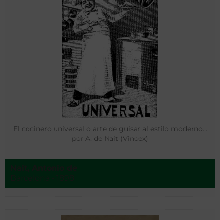
El cocinero universal o arte de guisar al estilo moderno…
por A. de Nait (Vindex)
Nait, Antonio de
Barcelona - 1898