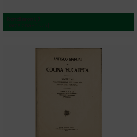
Rondissoni, J.
Barcelona - [1924]