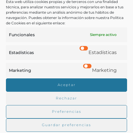
Esta web utiliza cookies propias y de terceros con una finalidad
técnica, para analizar nuestros servicios y mejorarlos en base a tus
preferencias mediante un análisis anónimo de tus hábitos de
navegación. Puedes obtener la información sobre nuestra Política
de Cookies en el siguiente enlace:
Funcionales
Siempre activo
Conferencias culinarias publicadas para “La Monarquía”.
Estadísticas
Estadísticas
Duodécima serie
Marketing
Marketing
Muro y Carratalá, Ángel
Madrid - 1891
Aceptar
Rechazar
Preferencias
Guardar preferencias