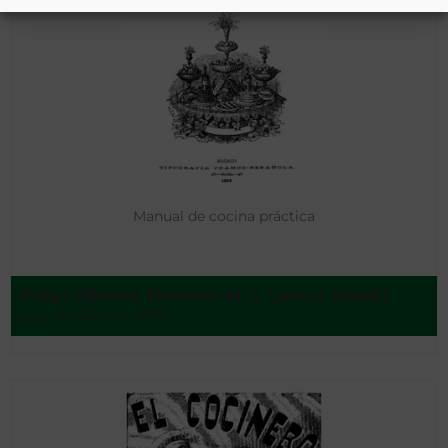
Manual de cocina práctica
Puig i Alfonso, Francesc M. L. Lassus (seud.)
[s.l.] (Madrid) - 1893