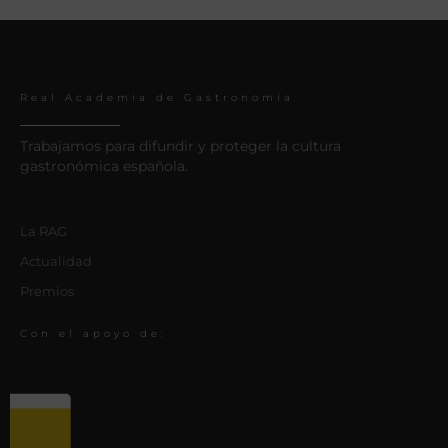
Real Academia de Gastronomía
Trabajamos para difundir y proteger la cultura
gastronómica española.
La RAG
Actualidad
Premios
Con el apoyo de: