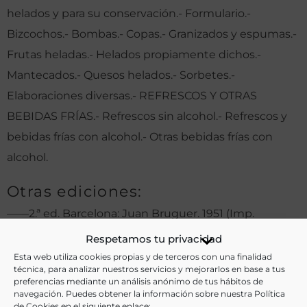
helados y para su conservación.- Formulario.-
Bizcochos.- Bombas.- Copas.- Granizados y espumas.-
Frutas heladas.- Helados propiamente dichos.-
Mantecados.- Quesos helados.- Sorbetes.-
Elaboraciones diversas.- REFRESCOS Y OTRAS
BEBIDAS FRÍAS.- Refrescos sin alcohol.- Refrescos y
bebidas frías con alcohol.- Otras bebidas frías con
alcohol.
Otras ediciones:
——2.ª ed. Barcelona: Juan Bruguer. 1951 (Imp.
Moderna). 192 p.
Respetamos tu privacidad
——3.ª ed. Barcelona: Juan Bruguer. 1959 (Imp.
Esta web utiliza cookies propias y de terceros con una finalidad
técnica, para analizar nuestros servicios y mejorarlos en base a tus
Moderna). 192 p., 2 h. de lám.
preferencias mediante un análisis anónimo de tus hábitos de
navegación. Puedes obtener la información sobre nuestra Política
de Cookies en el siguiente enlace: