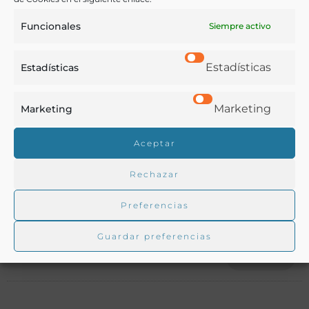
Notas:
Funcionales
Siempre activo
Estadísticas
Estadísticas
Ver más libros de estas materias:
Marketing
Bebidas
,
Gastronomía
,
Menús
,
Pastelería y Confitería
,
Marketing
Recetarios
Aceptar
Ver más libros con las palabras clave:
Rechazar
Alcohol
,
Bebidas
,
Helados
,
Mantecados
,
Recetarios
,
Preferencias
Refrescos
Guardar preferencias
COMPARTIR