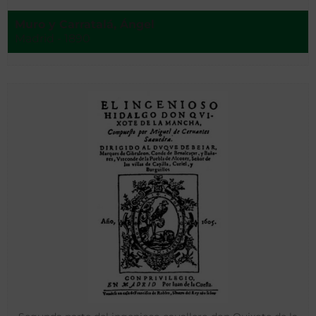
Muro y Carratalá, Ángel
Madrid - 1890