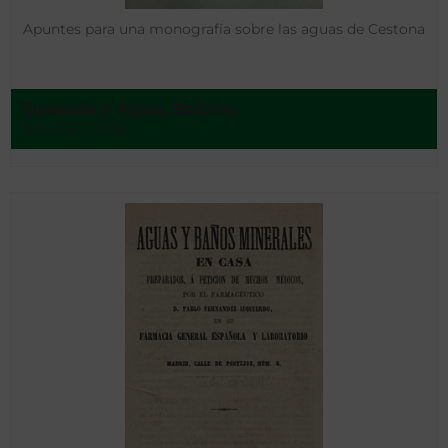
Apuntes para una monografía sobre las aguas de Cestona
Quesada y Agius, Balbino
Úbeda - 1878