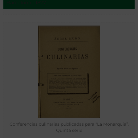
Barcelona - 1877
propiedades, clase y uso del café, té, chocolates y materias
colorantes
Conferencias culinarias publicadas para “La Monarquía”.
Quinta serie