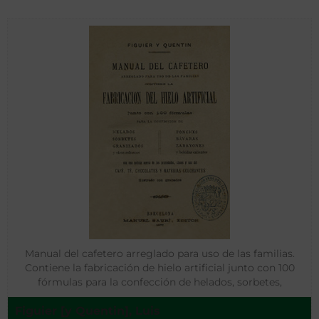
Manual del cafetero arreglado para uso de las familias.
Contiene la fabricación de hielo artificial junto con 100
fórmulas para la confección de helados, sorbetes,
granizados y otros refrescos. Ponches, bávaras, zabayones y
Figuier [y Quentin], Luis
bebidas calientes. Con una noticia acerca de las