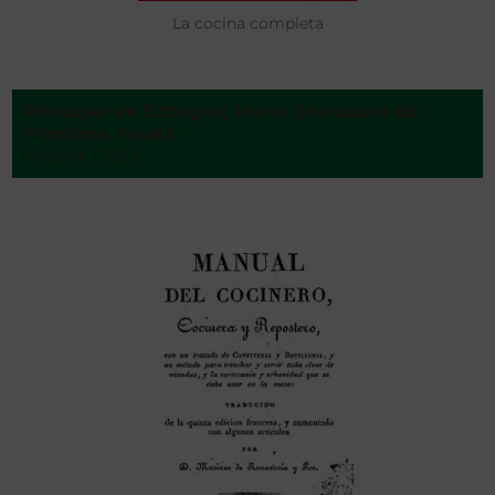
La cocina completa
Mestayer de Echagüe, María (Marquesa de
Parabere, seud.)
Madrid - 1933