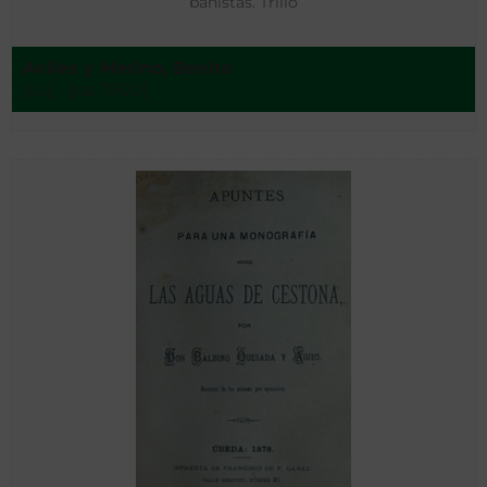
bañistas. Trillo
Avilés y Merino, Benito
[s.l.] - [ca. 1900]