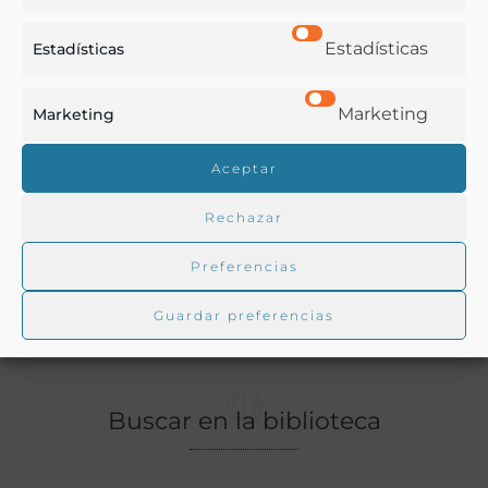
Estadísticas
Estadísticas
Ver más libros de estas materias:
Marketing
Marketing
Bebidas
,
Enología y Viticultura
,
Medicina
,
Química
Ver más libros con las palabras clave:
Aceptar
Rechazar
Enología
,
Filoxera
,
Plagas
,
Viñas
,
Viticultura
Preferencias
COMPARTIR
Guardar preferencias
Buscar en la biblioteca