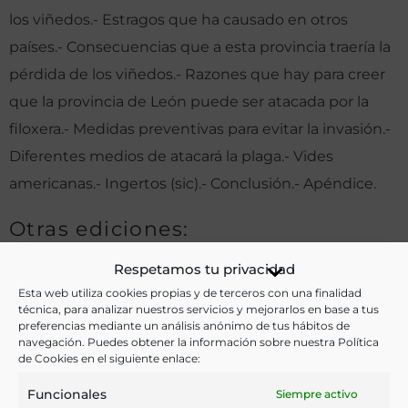
los viñedos.- Estragos que ha causado en otros
países.- Consecuencias que a esta provincia traería la
pérdida de los viñedos.- Razones que hay para creer
que la provincia de León puede ser atacada por la
filoxera.- Medidas preventivas para evitar la invasión.-
Diferentes medios de atacará la plaga.- Vides
americanas.- Ingertos (sic).- Conclusión.- Apéndice.
Otras ediciones:
Respetamos tu privacidad
Esta web utiliza cookies propias y de terceros con una finalidad
Notas:
técnica, para analizar nuestros servicios y mejorarlos en base a tus
preferencias mediante un análisis anónimo de tus hábitos de
Incluye una breve bibliografía. El autor, Juan Puyol y
navegación. Puedes obtener la información sobre nuestra Política
de Cookies en el siguiente enlace:
Marín, era presidente de la Sociedad Económica de
Funcionales
Siempre activo
Amigos del País de León.