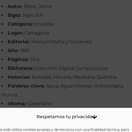
Autor:
Breix, Jaime
Siglo:
Siglo XIX
Categoría:
Impreso
Lugar:
Cartagena
Editorial:
Manuel Muñiz y Gutiérrez
Año:
1801
Páginas:
33 p.
Biblioteca:
Colección Digital Complutense
Materias:
Bebidas, Historia, Medicina, Química
Palabras clave:
Agua, Agua mineral, Hidroterapia,
Murcia
Idioma:
Castellano
Respetamos tu privacidad
Ir a versión electrónica
a web utiliza cookies propias y de terceros con una finalidad técnica, para