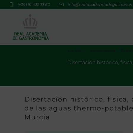
(+34) 91 432 33 60
info@realacademiadegastrono
La RAG
Actualidad
Premi
Disertación histórico, físic
Disertación histórico, física
de las aguas thermo-potables
Murcia