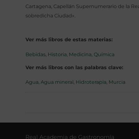
Cartagena, Capellán Supernumerario de la Real 
sobredicha Ciudad».
Ver más libros de estas materias:
Bebidas
,
Historia
,
Medicina
,
Química
Ver más libros con las palabras clave:
Agua
,
Agua mineral
,
Hidroterapia
,
Murcia
Real Academia de Gastronomía