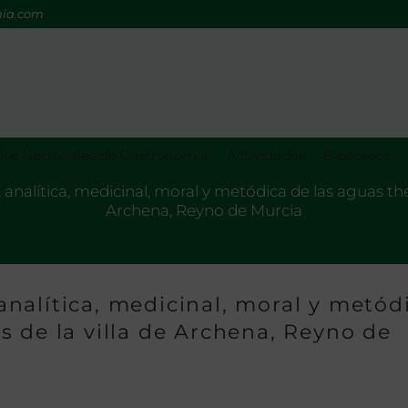
mia.com
os Nacionales de Gastronomía
Actividades
Biblioteca
a, analítica, medicinal, moral y metódica de las aguas t
Archena, Reyno de Murcia
, analítica, medicinal, moral y metód
 de la villa de Archena, Reyno de