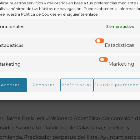
lizar nuestros servicios y mejorarlos en base a tus preferencias mediante 
lisis anónimo de tus hábitos de navegación. Puedes obtener la informació
re nuestra Política de Cookies en el siguiente enlace:
 medicinales de las aguas de la localidad murciana de
uncionales
Siempre activo
re la villa, así como algunos consejos para la correcta
Estadísticas
stadísticas
Marketing
arketing
Aceptar
Rechazar
Preferencias
Guardar preferenc
or, Jaime Breix, era «Misionero Apostólico por comisión de
or Synodial de la Vicaría de Calasparra, Capellán y
omienda, Predicador perpetuo del Illtre. Ayuntamiento 