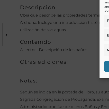
ana
Descripción
aná
sob
Obra que describe las propiedades termales y
F
Archena. Incluye una introducción histórica sob
utilización de sus aguas.
E
Contenido
Al lector.- Descripción de los baños.
M
Otras ediciones:
Notas:
Según se indica en la portada del libro, su aut
Sagrada Congregación de Propaganda, Examinad
Administrador que fue de dichos Baños y Enc