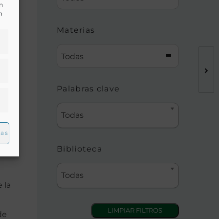
un
n
Materias
Todas
Palabras clave
Todas
ias
Biblioteca
Todas
 la
de