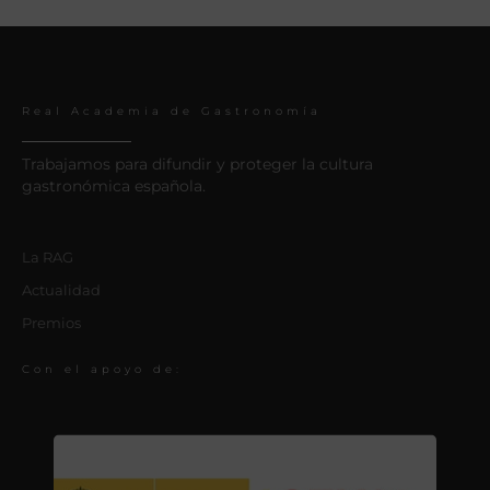
Real Academia de Gastronomía
Trabajamos para difundir y proteger la cultura
gastronómica española.
La RAG
Actualidad
Premios
Con el apoyo de: