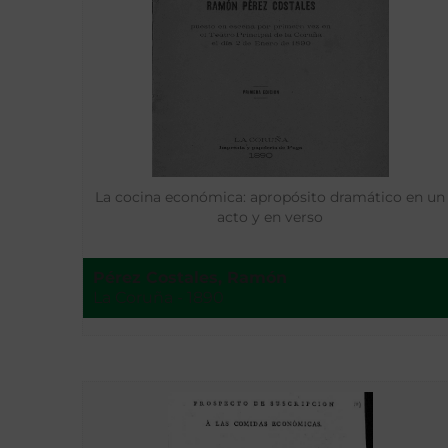
La cocina económica: apropósito dramático en un
acto y en verso
Pérez Costales, Ramón
La Coruña - 1890