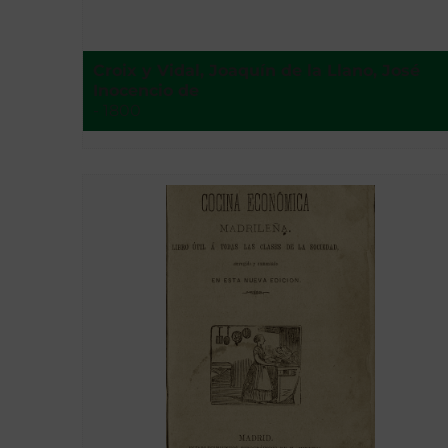
Croix y Vidal, Joaquín de la Llano, José
Inocencio de
- 1800