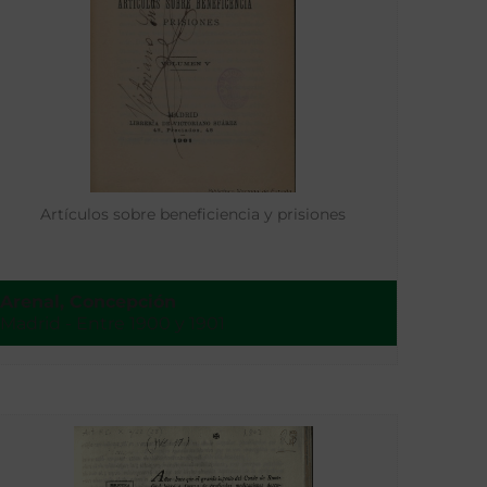
Artículos sobre beneficiencia y prisiones
Arenal, Concepción
Madrid - Entre 1900 y 1901