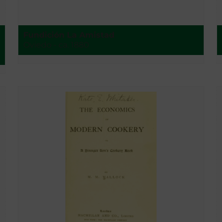
Fundición La Amistad
Oviedo - ca. 1880