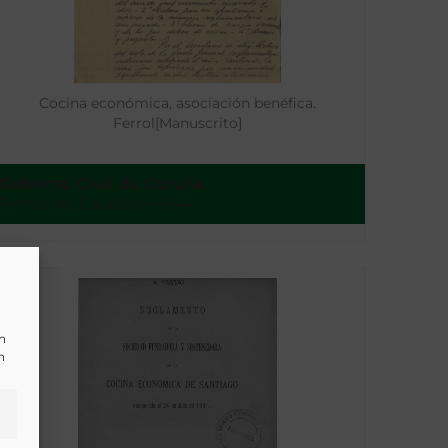
Cocina económica, asociación benéfica.
Ferrol[Manuscrito]
Goberno Civil da Coruña
Ferrol del Caudillo - 1944
un
n