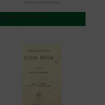
de Ferrol [Manuscrito]
Goberno Civil da Coruña
El Ferrol - 1937