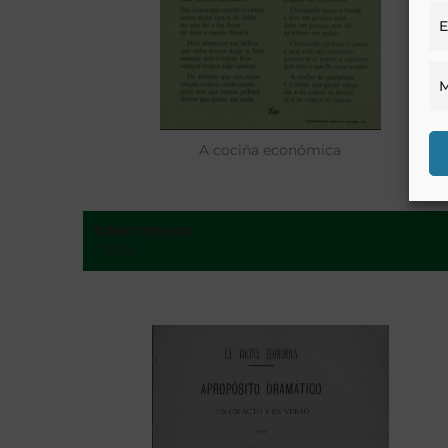
E
M
A cociña económica
Yderromera
- 1901