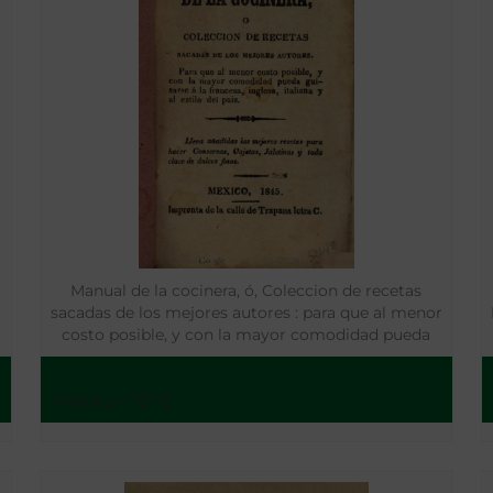
Manual de la cocinera, ó, Coleccion de recetas
sacadas de los mejores autores : para que al menor
costo posible, y con la mayor comodidad pueda
guisarse á la francesa, inglesa, italiana y al estilo del
pais
México - 1846