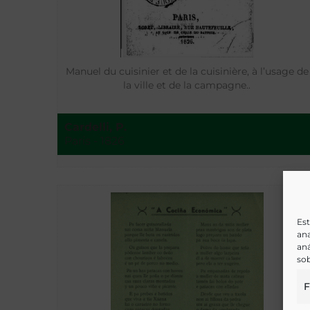
Manuel du cuisinier et de la cuisinière, à l’usage de
la ville et de la campagne..
Cardelli, P.
Paris - 1826
Est
ana
aná
sob
F