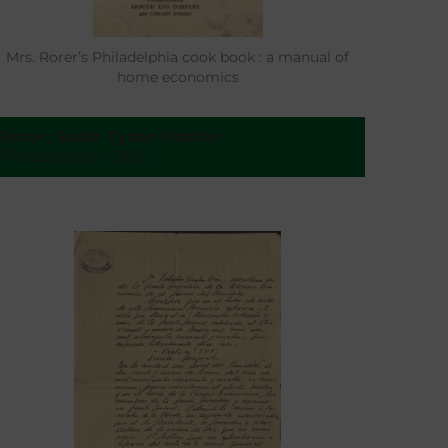
Mrs. Rorer’s Philadelphia cook book : a manual of
home economics
Rorer, Sarah Tyson Heston
Philadelphia - 1886