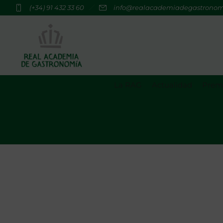
(+34) 91 432 33 60
info@realacademiadegastrono
La RAG
Actualidad
Premi