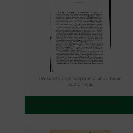
Prospecto de suscripción á las comidas
económicas
Real Sociedad Economica de Madrid
Madrid - [s. a.]