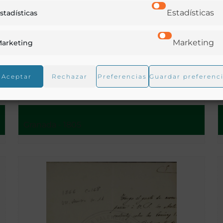
Estadísticas
stadísticas
Marketing
arketing
Plan de sopa económica, distribuida por la Real
Aceptar
Rechazar
Preferencias
Guardar preferenc
Sociedad de Granada, correspondiente á este mes
de marzo
Granada - 1805