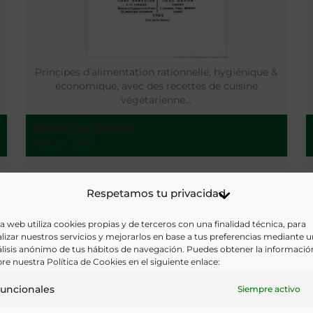
Principes d’alimentation rationnelle, hygiénique &
économique, avec des recettes de cuisine
végétarienne…
Bonnejoy, Ernest
Paris - 1884
Respetamos tu privacidad
a web utiliza cookies propias y de terceros con una finalidad técnica, para
lizar nuestros servicios y mejorarlos en base a tus preferencias mediante 
lisis anónimo de tus hábitos de navegación. Puedes obtener la informació
re nuestra Política de Cookies en el siguiente enlace:
uncionales
Siempre activo