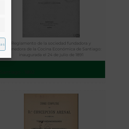
Reglamento de la sociedad fundadora y
ias
sostenedora de la Cocina Económica de Santiago:
inaugurada el 24 de julio de 1891
Santiago - 1892