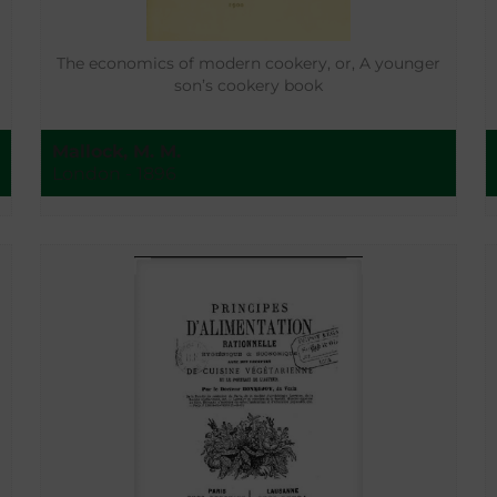
The economics of modern cookery, or, A younger
son’s cookery book
Mallock, M. M.
London - 1896