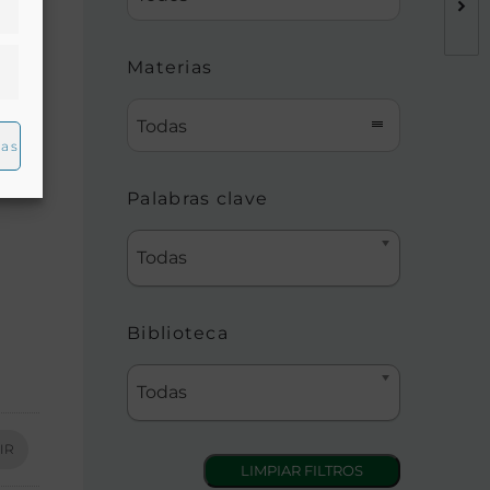
Materias
Todas
ias
Palabras clave
Todas
Biblioteca
Todas
IR