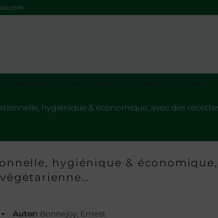
mia.com
os Nacionales de Gastronomía
Actividades
Biblioteca
rationnelle, hygiénique & économique, avec des recette
tionnelle, hygiénique & économique,
e végétarienne…
Autor:
Bonnejoy, Ernest