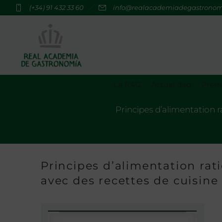
(+34) 91 432 33 60
info@realacademiadegastrono
La RAG
Actualidad
Premi
Principes d’alimentation 
Principes d’alimentation ra
avec des recettes de cuisin