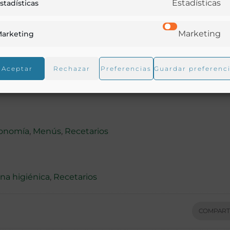
Estadísticas
stadísticas
Marketing
arketing
Aceptar
Rechazar
Preferencias
Guardar preferenc
ronomía
,
Menús
,
Recetarios
na higiénica
,
Recetarios
COMPART