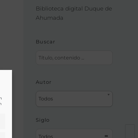
Biblioteca digital Duque de
Ahumada
Buscar
Autor
un
Todos
n
Siglo
Todos