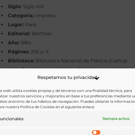
Siglo:
Siglo XIX
Categoría:
Impreso
Lugar:
Paris
Editorial:
Berthier
Año:
1884
Páginas:
256 p. il.
Biblioteca:
Biblioteca Nacional de Francia (Gallica)
Materias:
Alimentos, Cocina, Dietética y nutrición,
Respetamos tu privacidad
Gastronomía, Menús, Recetarios
Palabras clave:
Alimentación vegetal, Cocina
a web utiliza cookies propias y de terceros con una finalidad técnica, para
lizar nuestros servicios y mejorarlos en base a tus preferencias mediante 
económica, Cocina higiénica, Recetarios
lisis anónimo de tus hábitos de navegación. Puedes obtener la informació
Idioma:
Francés
re nuestra Política de Cookies en el siguiente enlace:
uncionales
Siempre activo
Ir a versión electrónica