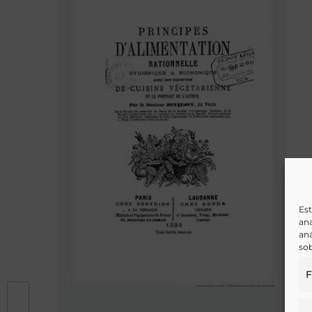
Est
ana
aná
sob
F