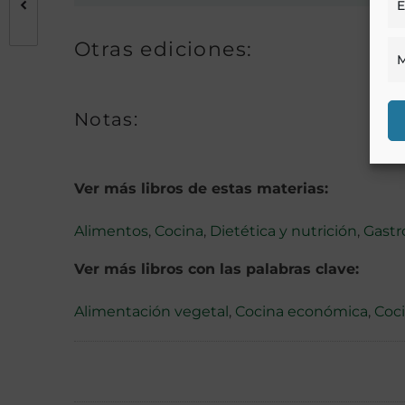
E
Otras ediciones:
M
Notas:
Ver más libros de estas materias:
Alimentos
,
Cocina
,
Dietética y nutrición
,
Gast
Ver más libros con las palabras clave:
Alimentación vegetal
,
Cocina económica
,
Coci