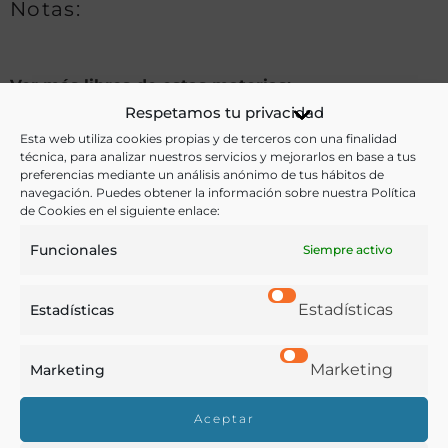
Notas:
Ver más libros de estas materias:
Respetamos tu privacidad
Alimentos
,
Cocina
,
Dietética y nutrición
,
Economía y
Esta web utiliza cookies propias y de terceros con una finalidad
técnica, para analizar nuestros servicios y mejorarlos en base a tus
Comercio
,
Gastronomía
preferencias mediante un análisis anónimo de tus hábitos de
navegación. Puedes obtener la información sobre nuestra Política
Ver más libros con las palabras clave:
de Cookies en el siguiente enlace:
Funcionales
Siempre activo
Alimentos
,
Beneficencia
,
Cocina económica
,
Granada
,
Precios
,
Sopas
Estadísticas
Estadísticas
COMPARTIR
Marketing
Marketing
Aceptar