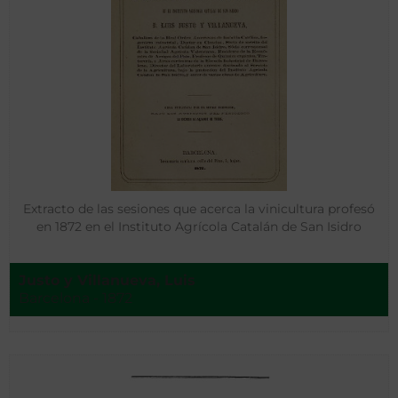
Extracto de las sesiones que acerca la vinicultura profesó
en 1872 en el Instituto Agrícola Catalán de San Isidro
Justo y Villanueva, Luis
Barcelona - 1872