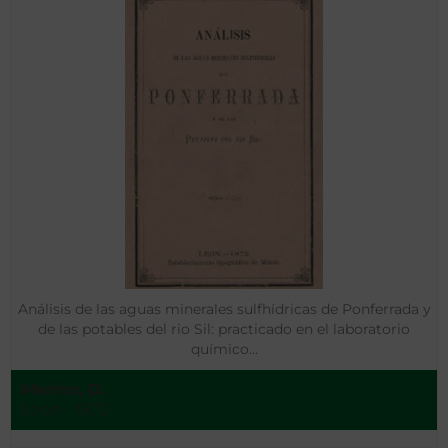
Análisis de las aguas minerales sulfhídricas de Ponferrada y
de las potables del rio Sil: practicado en el laboratorio
químico…
Merino, D.
León - 1872