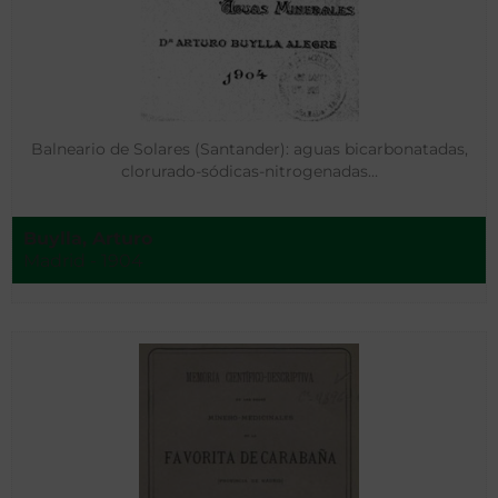
Balneario de Solares (Santander): aguas bicarbonatadas,
clorurado-sódicas-nitrogenadas…
Buylla, Arturo
Madrid - 1904