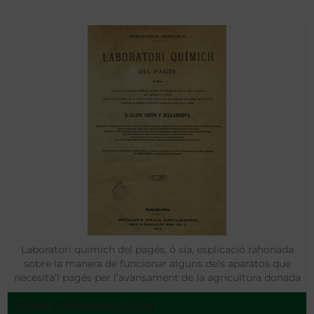
Laboratori quimich del pagés, ó sia, esplicació rahonada
sobre la manera de funcionar alguns dels aparatos que
necesita’l pagés per l’avansament de la agricultura donada
en les sessions que sobre aquest punt professá en 1873 en
Justo y Villanueva, Luis
l’Institut Agrícola Catalá de S. Isidro