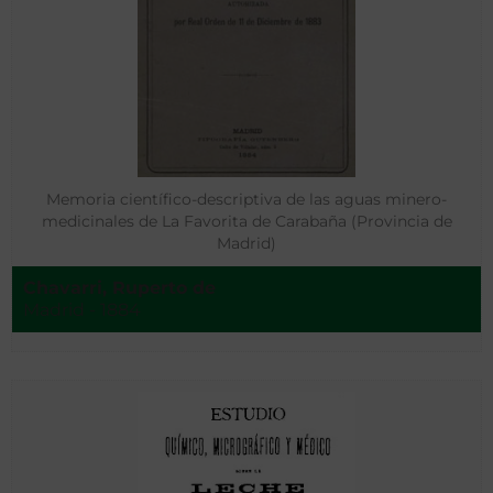
Memoria científico-descriptiva de las aguas minero-
medicinales de La Favorita de Carabaña (Provincia de
Madrid)
Chavarri, Ruperto de
Madrid - 1884