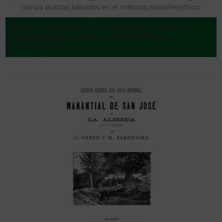
varios puntos basados en el método hidrolimétrico
Plaza y Castaños, José / Zaldua y García,
Gregorio de/ Córdova y Carrero, Tomás
Avilés - 1878