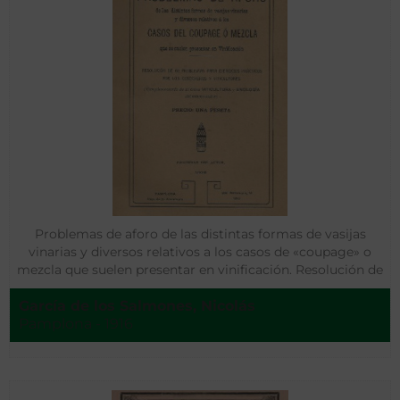
Problemas de aforo de las distintas formas de vasijas
vinarias y diversos relativos a los casos de «coupage» o
mezcla que suelen presentar en vinificación. Resolución de
los problemas para ejercicios prácticos por los cosecheros
García de los Salmones, Nicolás
y viticultores
Pamplona - 1916