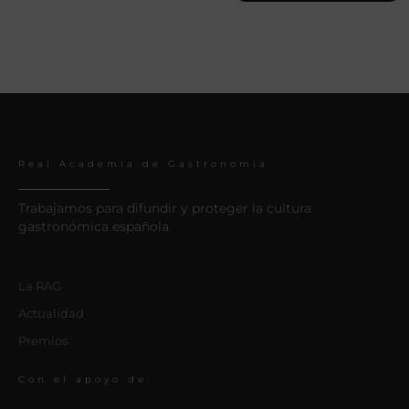
Real Academia de Gastronomía
Trabajamos para difundir y proteger la cultura
gastronómica española.
La RAG
Actualidad
Premios
Con el apoyo de: