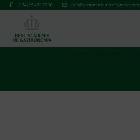
(+34) 91 432 33 60
info@realacademiadegastrono
La RAG
Actualidad
Premi