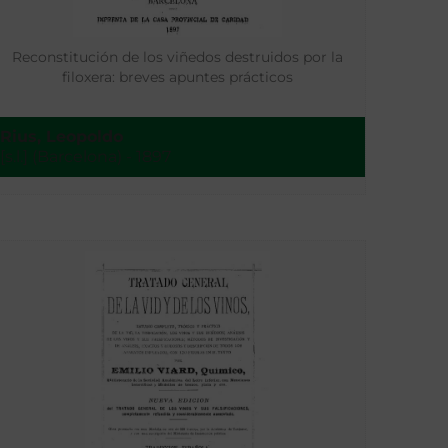
Reconstitución de los viñedos destruidos por la
filoxera: breves apuntes prácticos
Rius, Leopoldo
[s.l.] (Barcelona) - 1897