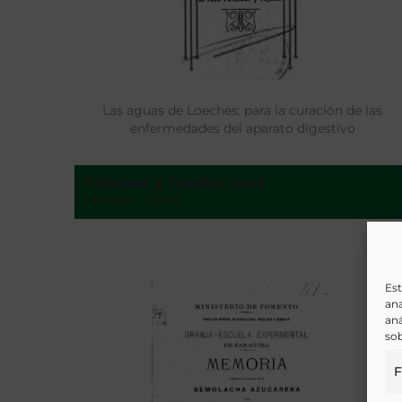
Las aguas de Loeches: para la curación de las
enfermedades del aparato digestivo
Palancar y Tejedor, José
Madrid - 1909
Est
ana
aná
sob
F