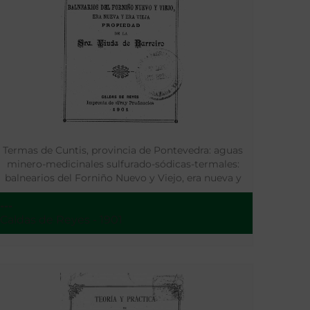
Termas de Cuntis, provincia de Pontevedra: aguas
minero-medicinales sulfurado-sódicas-termales:
balnearios del Forniño Nuevo y Viejo, era nueva y
era vieja propiedad de la Sra. Viuda de Barreiro
---
Caldas de Reyes - 1901