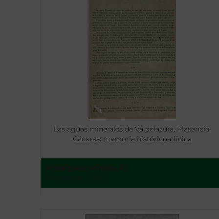
Las aguas minerales de Valdelazura, Plasencia,
Cáceres: memoria histórico-clínica
Rodríguez Pinilla, H.
Plasencia - 1910