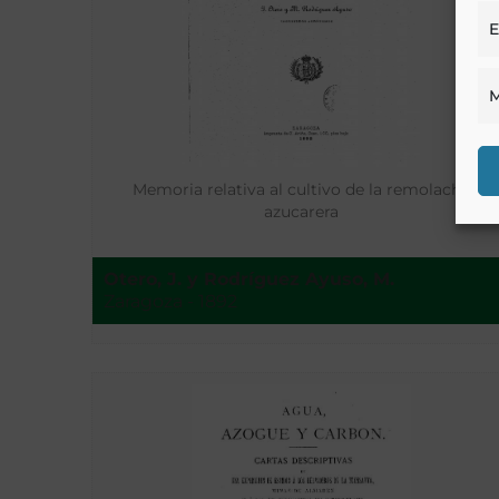
E
M
Memoria relativa al cultivo de la remolacha
azucarera
Otero, J. y Rodríguez Ayuso, M.
Zaragoza - 1892