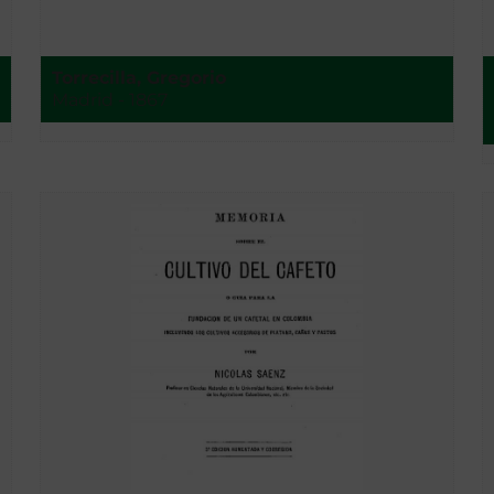
e
Torrecilla, Gregorio
Madrid - 1867