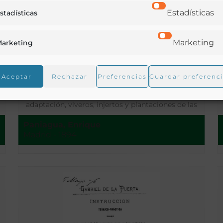
Estadísticas
stadísticas
Marketing
arketing
Aceptar
Rechazar
Preferencias
Guardar preferenc
Manual practico de viticultura: La filoxera y las vides
americanas. Sus caracteres, resistencia y
adaptación, viveros, injertos y plantaciones de las
viñas. Cultivo de la vid. y su tratamiento, abonos,
Paniagua, Enrique
enfermedades…
Madrid - 1894