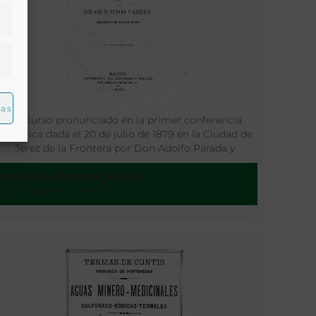
ias
Discurso pronunciado en la primer conferencia
filoxérica dada el 20 de julio de 1879 en la Ciudad de
Jerez de la Frontera por Don Adolfo Parada y
Barreto, Ingeniero Jefe del Cuerpo de Montes
Parada y Barreto, Adolfo
[s.l.] (Madrid) - 1880