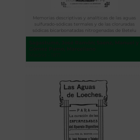
Memorias descriptivas y analíticas de las aguas
sulfurado-sódicas termales y de las cloruradas
sódicas bicarbonatadas nitrogenadas de Betelu
(Navarra)
Sagastume, José Ramón; Saenz, Manuel y
Gómez Pamo, Marceliano
Madrid - 1871