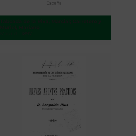
España
Taboada de la Riva, Marcial; Carretero y
Muriel, Mariano
Madrid - 1897