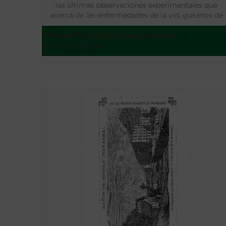
las últimas observaciones experimentales que
acerca de las enfermedades de la vid, gusanos de
seda, patatas y trigo ha hecho en Munich el célebr
Torres Muñoz de Luna, Ramón
químico alemán Justo Liebig
Madrid - 1865