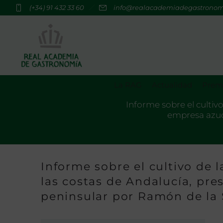
(+34) 91 432 33 60
info@realacademiadegastrono
La RAG
Actualidad
Premi
Informe sobre el cultivo
empresa azuc
Informe sobre el cultivo de l
las costas de Andalucía, pr
peninsular por Ramón de la