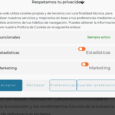
Respetamos tu privacidad
Ir a versión electrónica
a web utiliza cookies propias y de terceros con una finalidad técnica, para
lizar nuestros servicios y mejorarlos en base a tus preferencias mediante 
lisis anónimo de tus hábitos de navegación. Puedes obtener la informació
re nuestra Política de Cookies en el siguiente enlace:
aña en Andalucía, su historia, características e importa
uncionales
Siempre activo
 una previsión del coste y los rendimientos que supondrí
s andaluzas.
Estadísticas
stadísticas
Marketing
marcas de caña. Clima que de ella resulta. Resumen histór
arketing
ucía.- Artículo II. Extensión del cultivo de la caña en
s. Variedad del cultivo. Rendimiento de la planta.- Artículo
Aceptar
Rechazar
Preferencias
Guardar preferenc
tículo V. Del estado presente de la fabricación del azúca
ón del azúcar.- Artículo VII. Cálculo económico para la
re la extensión y los rendimientos futuros de la industria
s de reforma que reclama.