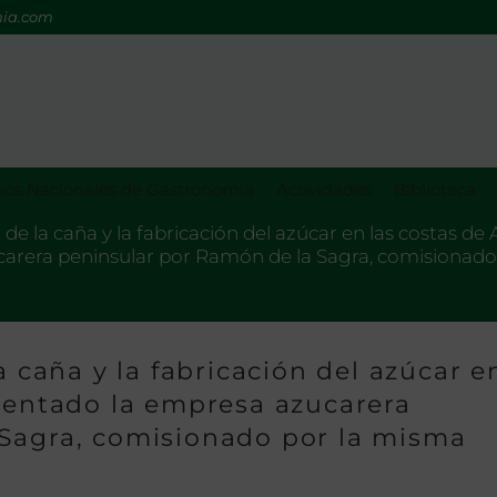
mia.com
os Nacionales de Gastronomía
Actividades
Biblioteca
 de la caña y la fabricación del azúcar en las costas de
arera peninsular por Ramón de la Sagra, comisionado
a caña y la fabricación del azúcar e
esentado la empresa azucarera
 Sagra, comisionado por la misma