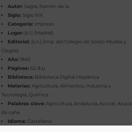
Autor:
Sagra, Ramón de la
Siglo:
Siglo XIX
Categoría:
Impreso
Lugar:
[s.l.] (Madrid)
Editorial:
[s.n.] (Imp. del Colegio de Sordo-Mudos y
Ciegos)
Año:
1845
Páginas:
62, 8 p.
Biblioteca:
Biblioteca Digital Hispánica
Materias:
Agricultura, Alimentos, Industria y
Tecnología, Química
Palabras clave:
Agricultura, Andalucia, Azúcar, Azúca
de caña
Idioma:
Castellano