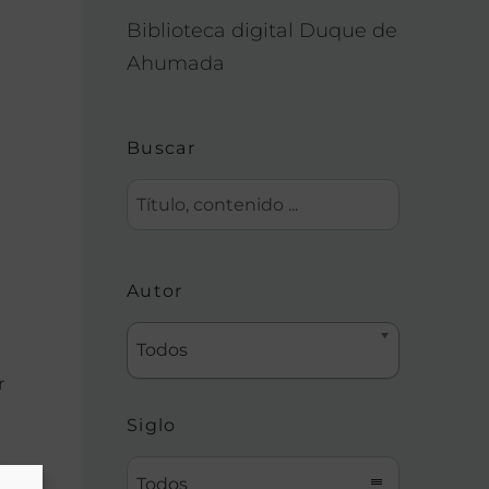
Biblioteca digital Duque de
Ahumada
Buscar
Autor
Todos
r
Siglo
Todos