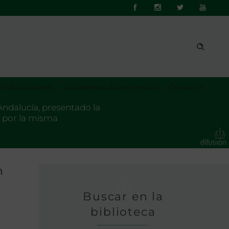
Publicaciones
Academias Autonómicas
Contacto
 Andalucía, presentado la
 por la misma
n
Buscar en la
biblioteca