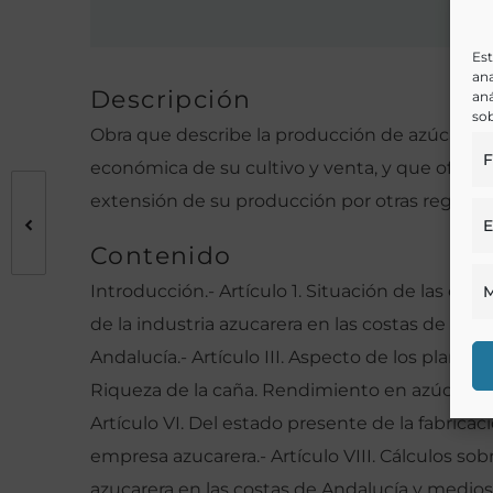
Est
ana
Descripción
aná
sob
Obra que describe la producción de azúcar de c
F
económica de su cultivo y venta, y que ofrece
extensión de su producción por otras regione
E
Contenido
Introducción.- Artículo 1. Situación de las co
M
de la industria azucarera en las costas de Andal
Andalucía.- Artículo III. Aspecto de los plantío
Riqueza de la caña. Rendimiento en azúcar.- Ar
Artículo VI. Del estado presente de la fabricaci
empresa azucarera.- Artículo VIII. Cálculos sob
azucarera en las costas de Andalucía y medio