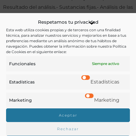
Resultado del análisis.- Sustancias fijas.- Análisis de las
aguas del río Sil. Inmediato a los manantiales.
Respetamos tu privacidad
Otras ediciones:
Esta web utiliza cookies propias y de terceros con una finalidad
técnica, para analizar nuestros servicios y mejorarlos en base a tus
preferencias mediante un análisis anónimo de tus hábitos de
navegación. Puedes obtener la información sobre nuestra Política
de Cookies en el siguiente enlace:
Notas:
Funcionales
Siempre activo
Según se indica en la portada, el análisis fue
«practicado en el laboratorio químico del
Estadísticas
Estadísticas
establecimiento de farmacia y droguería de G. F.
Merino e hijo, por los licenciados D. D. Merino, jefe del
Marketing
Marketing
mismo, D. José Cobian y Prado, regente de la oficina
farmacéutica, y D. Julio Ramos Selva, preparador en el
Aceptar
laboratorio y fábrica de productos químicos y
Rechazar
farmacéuticos».