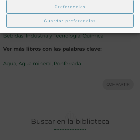
Preferencias
Ver más libros de estas materias:
Guardar preferencias
Bebidas
,
Industria y Tecnología
,
Química
Ver más libros con las palabras clave:
Agua
,
Agua mineral
,
Ponferrada
COMPARTIR
Buscar en la biblioteca