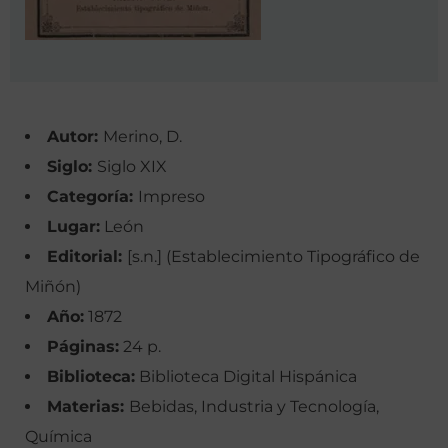
Autor:
Merino, D.
Siglo:
Siglo XIX
Categoría:
Impreso
Lugar:
León
Editorial:
[s.n.] (Establecimiento Tipográfico de
Miñón)
Año:
1872
Páginas:
24 p.
Biblioteca:
Biblioteca Digital Hispánica
Materias:
Bebidas, Industria y Tecnología,
Química