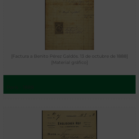
[Factura a Benito Pérez Galdós. 13 de octubre de 1888]
[Material gráfico]
París - 1888