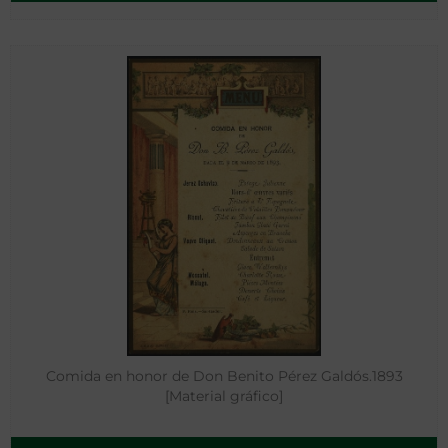
Comida en honor de Don Benito Pérez Galdós.1893
[Material gráfico]