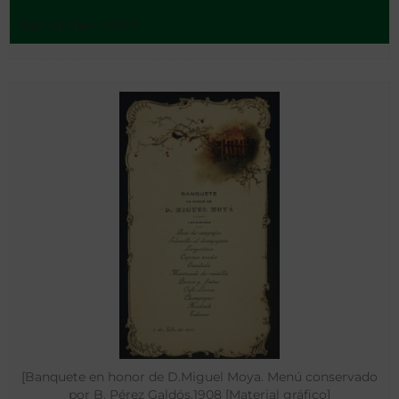
Santander - 1893
[Banquete en honor de D.Miguel Moya. Menú conservado
por B. Pérez Galdós.1908 [Material gráfico]