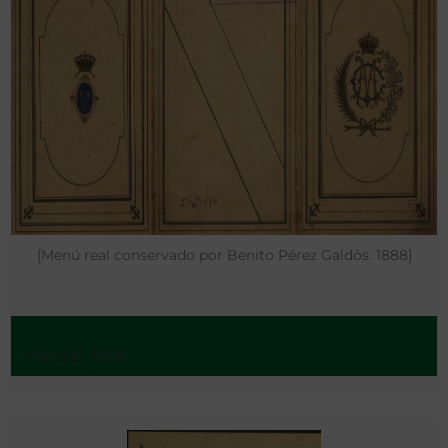
[Menú real conservado por Benito Pérez Galdós. 1888]
Madrid - 1888