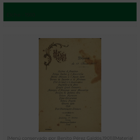
Elche - 1910
[Menú conservado por Benito Pérez Galdós,1901)][Material