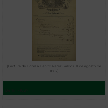
[Factura de Hotel a Benito Pérez Galdós. 11 de agosto de
1887]
Berlín - 1887