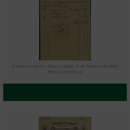
[Factura a Benito Pérez Galdós .11 de febrero de 1886]
[Material gráfico]
Wiesbaden - 1886