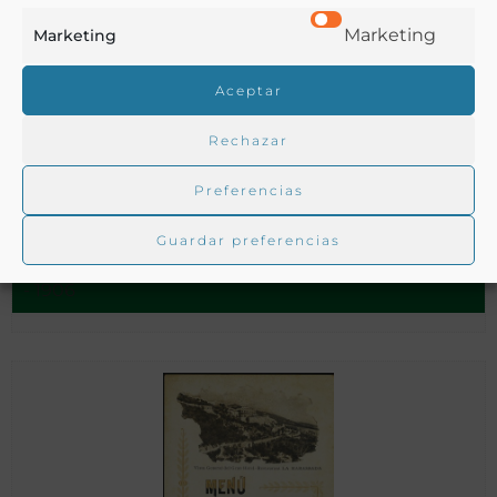
Marketing
Marketing
Aceptar
Rechazar
[Banquete a Querol. Menú conservado por Benito Pérez
Preferencias
Galdós. 1906][Material gráfico]
Guardar preferencias
- 1906