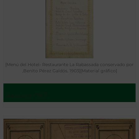
[Menú del Hotel- Restaurante La Rabassada conservado por
,Benito Pérez Galdós. 1903][Material gráfico]
Barcelona - 1903