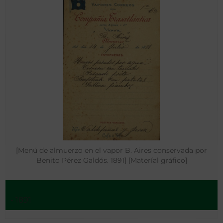
[Menú de almuerzo en el vapor B. Aires conservada por
Benito Pérez Galdós. 1891] [Materíal gráfico]
- 1891