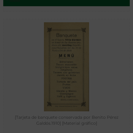
- 1888
[Tarjeta de banquete conservada por Benito Pérez
Galdós.1910] [Material gráfico]