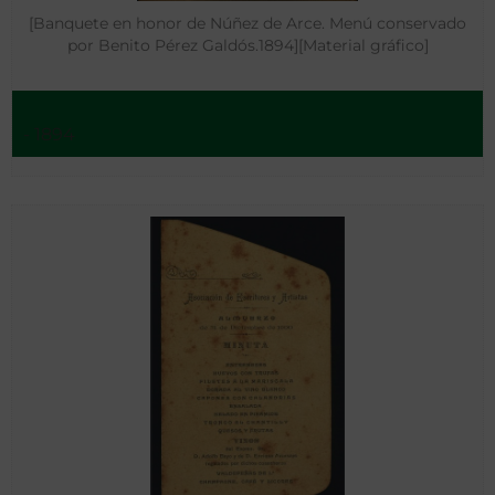
[Banquete en honor de Núñez de Arce. Menú conservado
por Benito Pérez Galdós.1894][Material gráfico]
- 1894