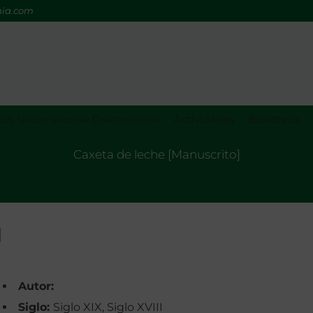
mia.com
os Nacionales de Gastronomía
Actividades
Biblioteca
Caxeta de leche [Manuscrito]
]
Autor:
Siglo:
Siglo XIX, Siglo XVIII