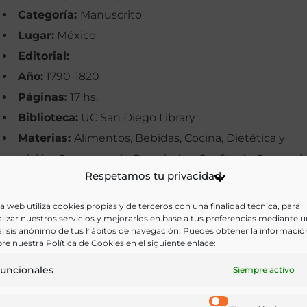
Categoría:
Manuscrito
Lugar:
México
Editorial:
Año:
1790-1820
Páginas:
17 hs.
Biblioteca:
UC San Diego Library
Materias:
Alimentos, Bebidas, Cocina, Dietética y
nutrición, Gastronomía, Pastelería y Confitería, Recetari
Respetamos tu privacidad
Palabras clave:
Cocina mexicana, Dulcería, Leche,
Manuscritos, Recetas
a web utiliza cookies propias y de terceros con una finalidad técnica, para
lizar nuestros servicios y mejorarlos en base a tus preferencias mediante 
Idioma:
Castellano
lisis anónimo de tus hábitos de navegación. Puedes obtener la informació
re nuestra Política de Cookies en el siguiente enlace:
Ir a versión electrónica
uncionales
Siempre activo