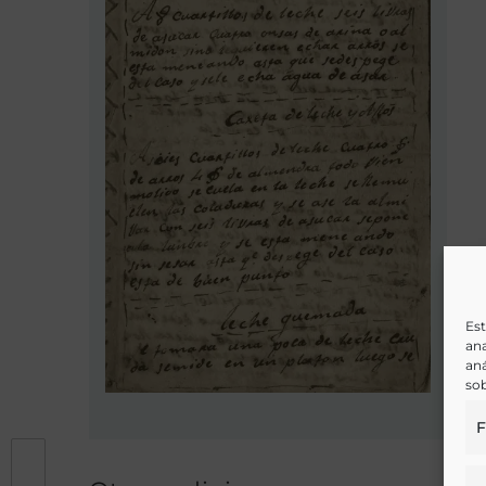
Est
ana
aná
sob
F