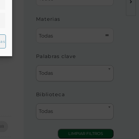
Materias
Todas
ias
Palabras clave
Todas
Biblioteca
Todas
IR