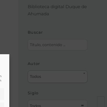
Biblioteca digital Duque de
Ahumada
Buscar
os
Autor
un
Todos
n
Siglo
Todos