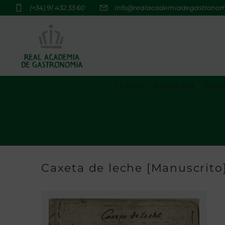
(+34) 91 432 33 60
info@realacademiadegastrono
La RAG
Actualidad
Premi
Caxeta de leche [Manuscrito