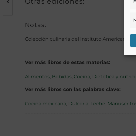
Otras ediciones:
E
M
Notas:
Colección culinaria del Instituto Americano d
Ver más libros de estas materias:
Alimentos
,
Bebidas
,
Cocina
,
Dietética y nutric
Ver más libros con las palabras clave:
Cocina mexicana
,
Dulcería
,
Leche
,
Manuscrito