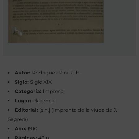
Autor:
Rodríguez Pinilla, H.
Siglo:
Siglo XIX
Categoría:
Impreso
Lugar:
Plasencia
Editorial:
[s.n.] (Imprenta de la viuda de J.
Sagrera)
Año:
1910
Páginas:
43 p.