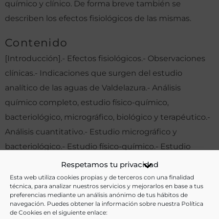
químico y clínico. De forma breve también se
describen los efectos fisiológicos de las mismas.
Contenido
[Introducción].- Efectos fisiológicos.- Observaciones
clínicas.- Indicaciones que surgen del estudio
analítico de las aguas de Valdelazura.- Análisis
químico completo, estudio físico-químico,
bacteriológico, micrográfico, biológico y terapéutico.-
Análisis cuantitativo.- Estudio micrográfico y
bacteriológico.- Estudio físico-químico.- Estudio
bioquímico.- Resumen general. Conclusiones y
Respetamos tu privacidad
clasificación.
Esta web utiliza cookies propias y de terceros con una finalidad
técnica, para analizar nuestros servicios y mejorarlos en base a tus
preferencias mediante un análisis anónimo de tus hábitos de
Otras ediciones:
navegación. Puedes obtener la información sobre nuestra Política
de Cookies en el siguiente enlace: