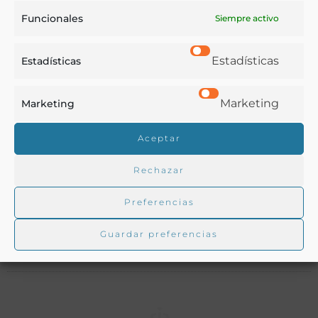
Funcionales
Siempre activo
Notas:
Estadísticas
Estadísticas
Ver más libros de estas materias:
Marketing
Marketing
Bebidas
,
Hostelería
,
Medicina
,
Química
Aceptar
Ver más libros con las palabras clave:
Rechazar
Agua
,
Agua mineral
,
Extremadura
,
Hidrología
,
Hidroterapia
Preferencias
Guardar preferencias
COMPARTIR