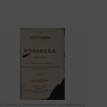
El cocinero y cocinera mexicanos : con repostería y