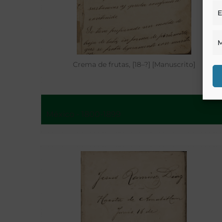
E
M
Crema de frutas, [18–?] [Manuscrito]
México - 1800-1899