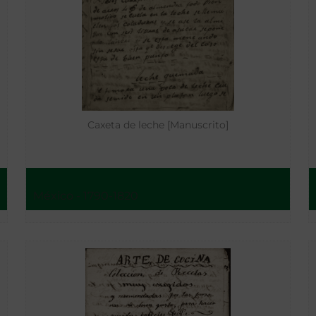
Caxeta de leche [Manuscrito]
México - 1790-1820