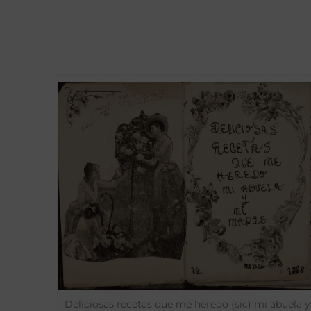
Deliciosas recetas que me heredo (sic) mi abuela y