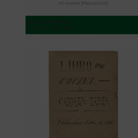
mi madre [Manuscrito]
Rivera, Virginia
México - 1888-1889