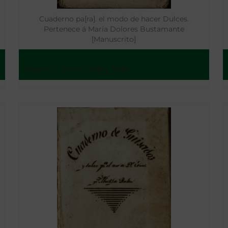
Cuaderno pa[ra]. el modo de hacer Dulces.
Pertenece á María Dolores Bustamante
[Manuscrito]
México - Entre 1798 y 1836