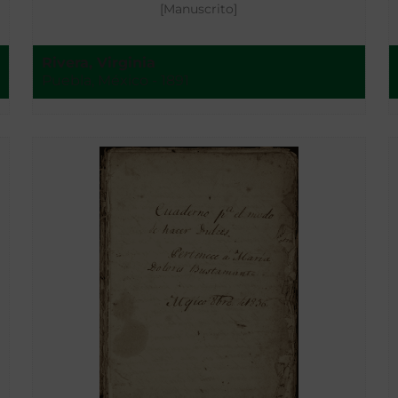
[Manuscrito]
Rivera, Virginia
Puebla, México - 1891