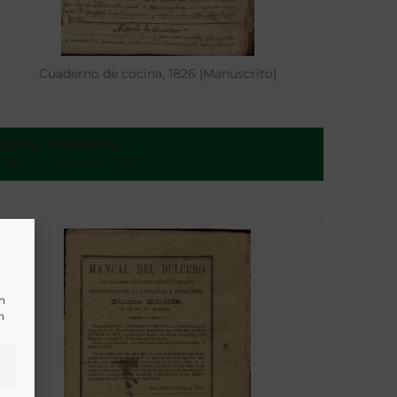
Cuaderno de cocina, 1826 [Manuscrito]
Salas, Victoriana
Toluca, México - 1826
un
n