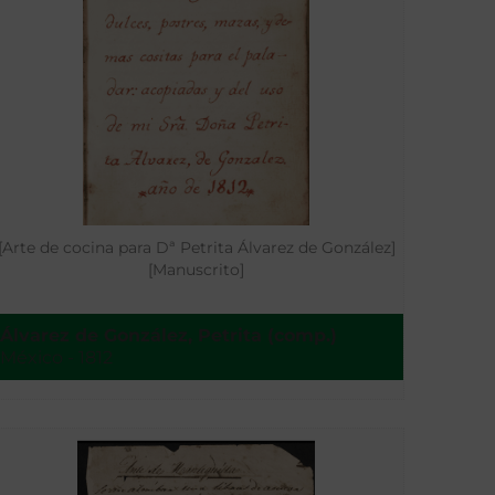
[Arte de cocina para Dª Petrita Álvarez de González]
[Manuscrito]
Álvarez de González, Petrita (comp.)
México - 1812