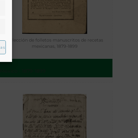
Colección de folletos manuscritos de recetas
mexicanas, 1879-1899
ias
México - 1879-1899