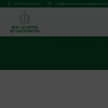
(+34) 91 432 33 60
info@realacademiadegastrono
La RAG
Actualidad
Premi