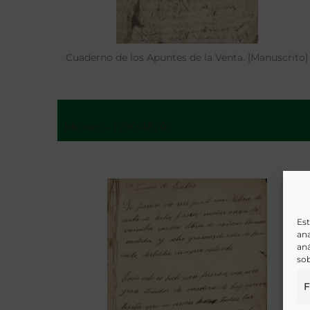
Cuaderno de los Apuntes de la Venta. [Manuscrito]
México - 1790-1820
Est
ana
aná
sob
F