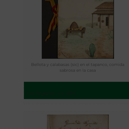
Bellota y calabasas (sic) en el tapanco, comida
sabrosa en la casa
Los Ángeles - ca. 1895