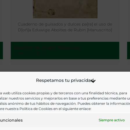
Cuaderno de guisados y dulces pa[ra] el uso de
D[oñ]a Eduwige Aboites de Rubin [Manuscrito]
Aboites de Rubin, Eduwige
México - 1847
Respetamos tu privacidad
a web utiliza cookies propias y de terceros con una finalidad técnica, para
lizar nuestros servicios y mejorarlos en base a tus preferencias mediante 
lisis anónimo de tus hábitos de navegación. Puedes obtener la informació
re nuestra Política de Cookies en el siguiente enlace:
uncionales
Siempre activo