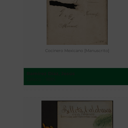
Cocinero Mexicano [Manuscrito]
Ramírez Díaz, Jesús
Jalisco - 1885