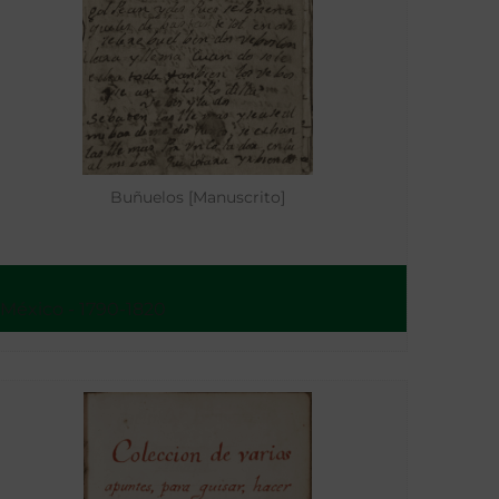
Buñuelos [Manuscrito]
México - 1790-1820