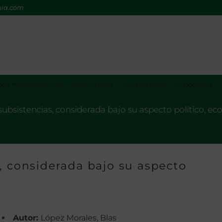
mia.com
os Nacionales de Gastronomía
Actividades
Biblioteca
subsistencias, considerada bajo su aspecto político, ec
, considerada bajo su aspecto
Autor:
López Morales, Blas