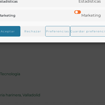
Estadísticas
stadísticas
Marketing
arketing
Aceptar
Rechazar
Preferencias
Guardar preferenc
 Tecnología
ria harinera
,
Valladolid