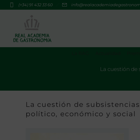
(+34) 91 432 33 60
info@realacademiadegastrono
La RAG
Actualidad
Premi
La cuestión de 
La cuestión de subsistencias
político, económico y social