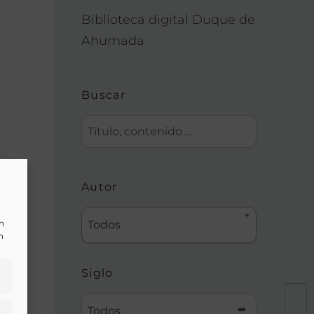
Biblioteca digital Duque de
Ahumada
Buscar
ia
Autor
ón,
un
Todos
n
Siglo
Todos