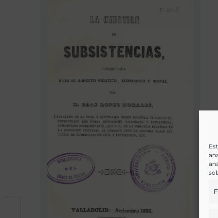
Est
ana
aná
sob
F