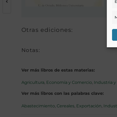
E
M
Otras ediciones:
Notas:
Ver más libros de estas materias:
Agricultura
,
Economía y Comercio
,
Industria y
Ver más libros con las palabras clave:
Abastecimiento
,
Cereales
,
Exportación
,
Indust