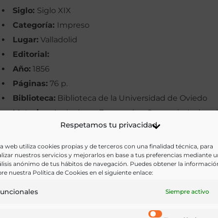
Siglo:
Siglo XIX
Categoría:
Impreso
Lugar:
Valladolid
Editorial:
Año:
1856
Páginas:
76 p.
Biblioteca:
Biblioteca de la Universidad de Oviedo
Materias:
Agricultura, Economía y Comercio, Industr
Respetamos tu privacidad
y Tecnología
Palabras clave:
Abastecimiento, Cereales, Exportaci
a web utiliza cookies propias y de terceros con una finalidad técnica, para
lizar nuestros servicios y mejorarlos en base a tus preferencias mediante 
Industria harinera, Valladolid
lisis anónimo de tus hábitos de navegación. Puedes obtener la informació
Idioma:
Castellano
re nuestra Política de Cookies en el siguiente enlace:
uncionales
Siempre activo
Ir a versión electrónica