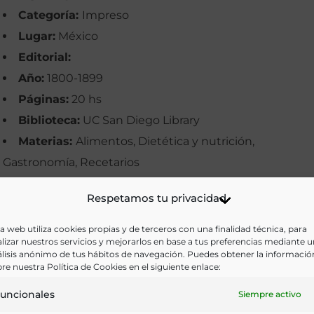
Categoría:
Impreso
Lugar:
México
Editorial:
Año:
1800-1899
Páginas:
20 hs
Biblioteca:
UC San Diego Library
Materias:
Alimentos, Dietética y nutrición,
Gastronomía, Recetarios
Palabras clave:
Cocina mexicana, Guisos, Manuscrito
Respetamos tu privacidad
Recetas
Idioma:
Colección culinaria del Instituto Americano 
a web utiliza cookies propias y de terceros con una finalidad técnica, para
lizar nuestros servicios y mejorarlos en base a tus preferencias mediante 
Vino y Comida
lisis anónimo de tus hábitos de navegación. Puedes obtener la informació
re nuestra Política de Cookies en el siguiente enlace:
Ir a versión electrónica
uncionales
Siempre activo