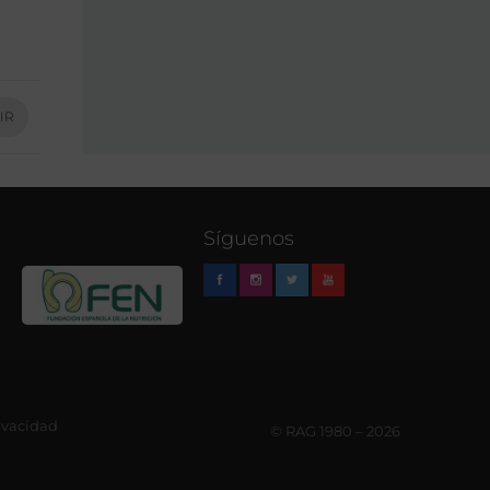
IR
Síguenos
rivacidad
© RAG 1980 – 2026