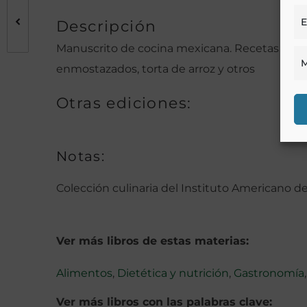
E
Descripción
Manuscrito de cocina mexicana. Recetas de gall
M
enmostazados, torta de arroz y otros
Otras ediciones:
Notas:
Colección culinaria del Instituto Americano d
Ver más libros de estas materias:
Alimentos
,
Dietética y nutrición
,
Gastronomía
Ver más libros con las palabras clave: