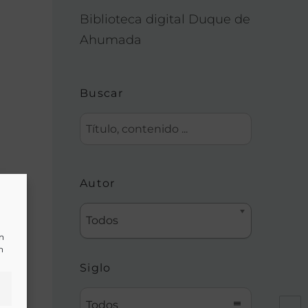
Biblioteca digital Duque de
Ahumada
Buscar
s,
Autor
Todos
de
un
n
Siglo
Todos