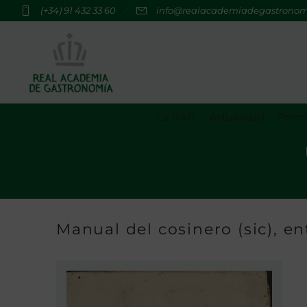
(+34) 91 432 33 60
info@realacademiadegastrono
La RAG
Actualidad
Premi
Manual del cosinero (sic), e