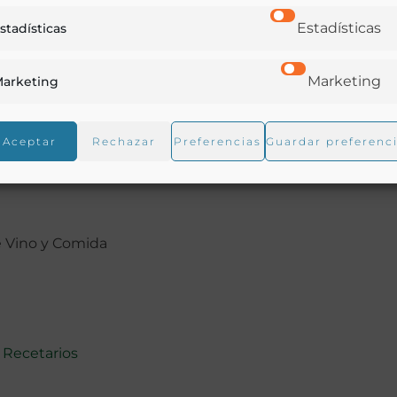
Estadísticas
stadísticas
ina gachupina, guisado de pollos, alvondigas fritas, pol
Marketing
arketing
Aceptar
Rechazar
Preferencias
Guardar preferenc
e Vino y Comida
,
Recetarios