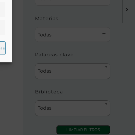
Materias
los
Todas
ias
Palabras clave
Todas
Biblioteca
Todas