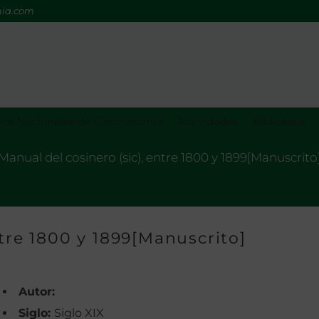
mia.com
os Nacionales de Gastronomía
Actividades
Biblioteca
Manual del cosinero (sic), entre 1800 y 1899[Manuscrito
ntre 1800 y 1899[Manuscrito]
Autor:
Siglo:
Siglo XIX