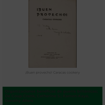
¡Buen provecho! Caracas cookery
Organizaciones benéficas de guerra británicas;
De Coup-Crank, Catherine S.; Kamen-Kaye,
Dorothy Allers