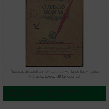
[Recetas de cocina mexicana de María de los Ángeles
Márquez López 4][Manuscrito]
Márquez López, María de los Ángeles
Zacateceas Mexico - 1949-1957