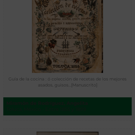
Guía de la cocina : ó colección de recetas de los mejores
asados, guisos…[Manuscrito]
Miramón de Rodríguez, Angelita
Toluca, México - Entre 1855 y 1899