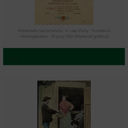
Peixetada nacionalista : 1r cap d’any : Fundació
«Almogàvers» : 19 juny 1921 [Material gráfico]
- 1921