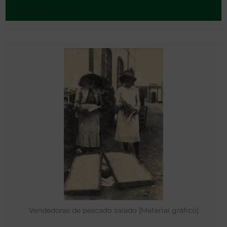
Valladolid - 1818
Vendedoras de pescado salado [Material gráfico]