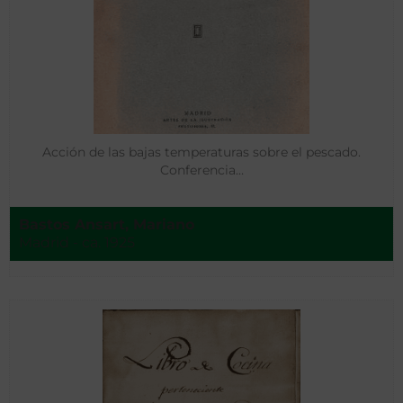
Acción de las bajas temperaturas sobre el pescado.
Conferencia…
Bastos Ansart, Mariano ‌
Madrid - ca. 1925