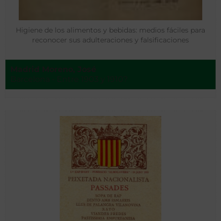
Higiene de los alimentos y bebidas: medios fáciles para
reconocer sus adulteraciones y falsificaciones
Madrid Moreno, José
Barcelona - Entre 1903 y 1910?