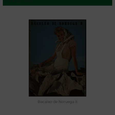
Caracas - 1943
Bacalao de Noruega II