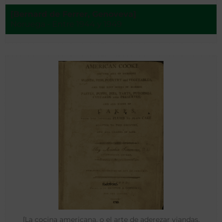
[Bernard de Ferrer, Genoveva]
Noruega - Entre 1944 y 1949
[La cocina americana, o el arte de aderezar viandas,