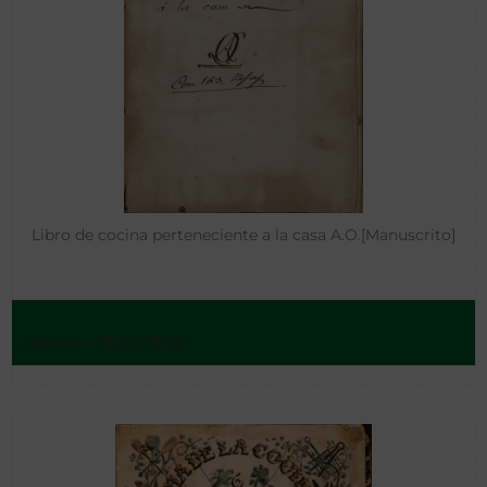
Libro de cocina perteneciente a la casa A.O.[Manuscrito]
Máxico - 1800-1830