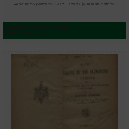
Vendiendo pescado. Gran Canaria [Material gráfico]
Sánchez Montero, Nieves
Gran Canaria - 1965