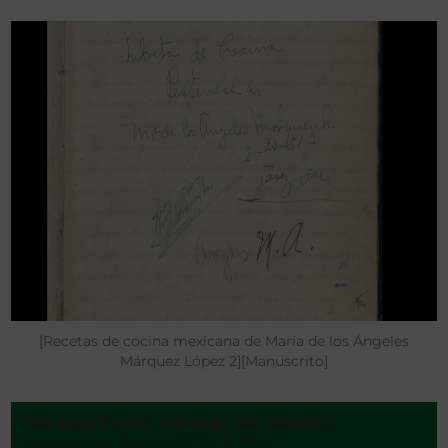
[Recetas de cocina mexicana de María de los Ángeles
Márquez López 2][Manuscrito]
Márquez López, María de los Ángeles
Zacateceas (México) - 1949-1957