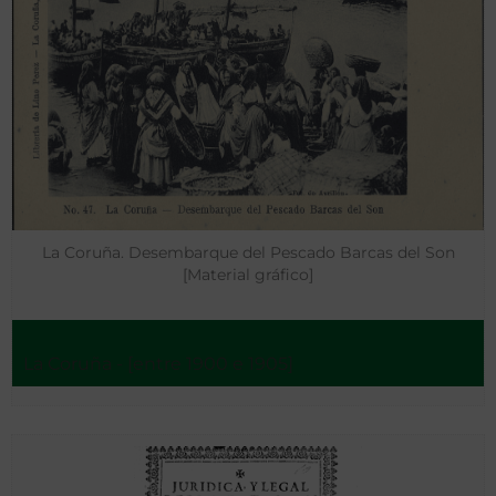
La Coruña. Desembarque del Pescado Barcas del Son
[Material gráfico]
La Coruña - [entre 1900 e 1905]