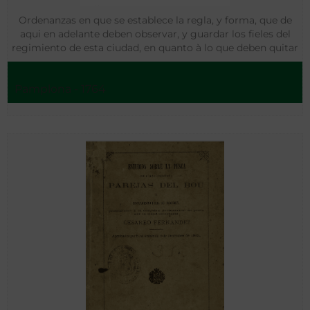
Ordenanzas en que se establece la regla, y forma, que de
aqui en adelante deben observar, y guardar los fieles del
regimiento de esta ciudad, en quanto à lo que deben quitar
de estima, à los Arrieros, y demàs personas, que traxeren à
vender todo genero de abastos
Pamplona - 1764