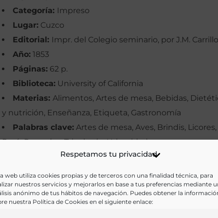
Categoría:
Impreso
Lugar:
Cuzco
Editorial:
Impr. del Colegio seminario, por J.M. Carrillo
Año:
1853
Páginas:
62 p.
Biblioteca:
University of California
Materias:
Alimentos, Artes de mesa, Bebidas, Dietéti
y nutrición, Enseñanza, Etiqueta, Gastronomía
Palabras clave:
Artes de mesa, Aves, Brindis, Licores,
Perú, Pescados, Trinchado, Urbanidad
Respetamos tu privacidad
Idioma:
Castellano
a web utiliza cookies propias y de terceros con una finalidad técnica, para
Ir a versión electrónica
lizar nuestros servicios y mejorarlos en base a tus preferencias mediante 
lisis anónimo de tus hábitos de navegación. Puedes obtener la informació
re nuestra Política de Cookies en el siguiente enlace: