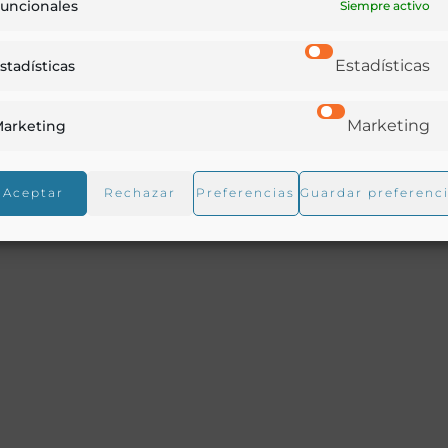
uncionales
Siempre activo
Estadísticas
stadísticas
comida.-L. 26. De las faltas más comunes en la mesa.-L. 27
Marketing
arketing
odo de servir y trinchar en la mesa.- L. 30. Del modo de
dos i demás.-L. 32. Del modo de servir los licores i de los
Aceptar
Rechazar
Preferencias
Guardar preferenc