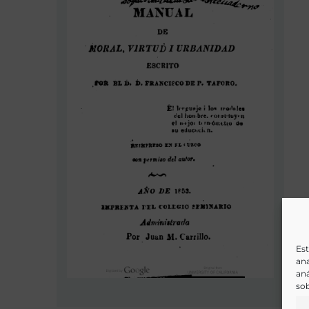
Est
ana
aná
sob