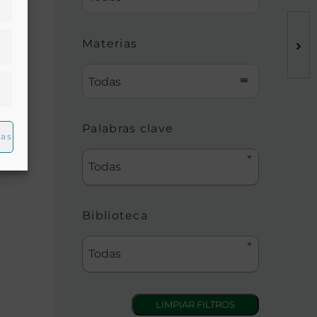
Materias
Todas
. De
Palabras clave
ias
Todas
Biblioteca
Todas