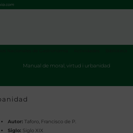
mia.com
os Nacionales de Gastronomía
Actividades
Biblioteca
Manual de moral, virtud i urbanidad
rbanidad
Autor:
Taforo, Francisco de P.
Siglo:
Siglo XIX