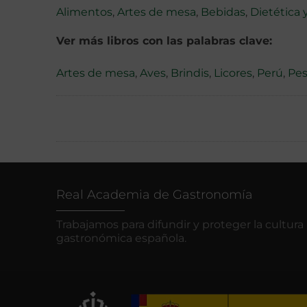
Alimentos
,
Artes de mesa
,
Bebidas
,
Dietética 
Ver más libros con las palabras clave:
Artes de mesa
,
Aves
,
Brindis
,
Licores
,
Perú
,
Pe
Real Academia de Gastronomía
Trabajamos para difundir y proteger la cultura
gastronómica española.