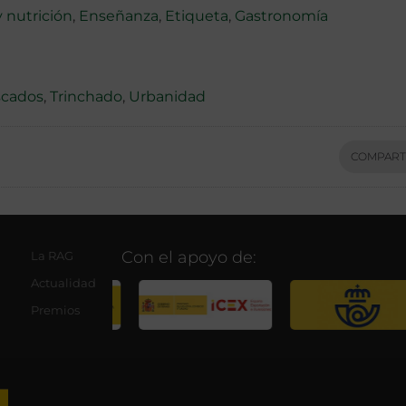
y nutrición
,
Enseñanza
,
Etiqueta
,
Gastronomía
scados
,
Trinchado
,
Urbanidad
COMPART
Con el apoyo de:
La RAG
Actualidad
Premios