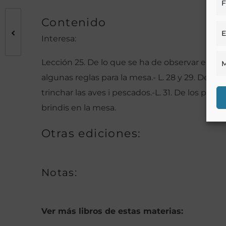
F
Contenido
E
Interesa:
Lección 25. De lo que se ha de observar en la 
M
algunas reglas para la mesa.- L. 28 y 29. Del m
trinchar las aves i pescados.-L. 31. De los pesca
brindis en la mesa.
Otras ediciones:
Notas:
Ver más libros de estas materias: