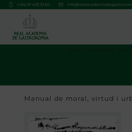
(+34) 91 432 33 60
info@realacademiadegastrono
La RAG
Actualidad
Premi
Manual de moral, virtud i u