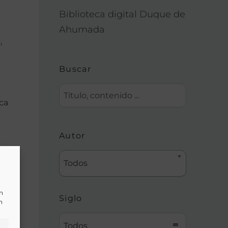
Biblioteca digital Duque de
Ahumada
,
Buscar
ca
Autor
Todos
un
Siglo
n
Todos