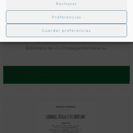
Rechazar
Preferencias
Guardar preferencias
Biblioteca de «La Propaganda literaria».
Balmaseda, Francisco Javier,
Habana - 1890