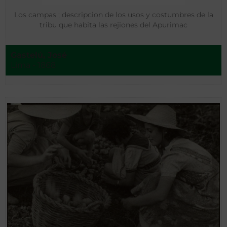
Los campas ; descripcion de los usos y costumbres de la
tribu que habita las rejiones del Apurimac
Gastelú, José
Lima - 1868