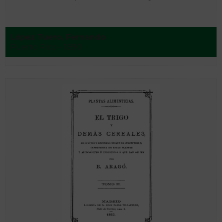
López Tuero, Fernando
Puerto Rico - 1890