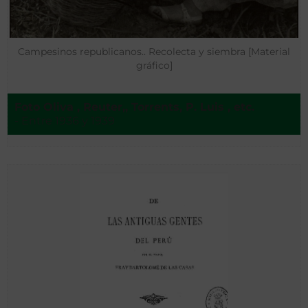
Campesinos republicanos.. Recolecta y siembra [Material
gráfico]
Foto Oliva , Reuter,, Torrents, P. Luis , etc.
- Entre 1936 y 1939