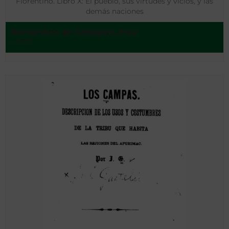
Florentino. Libro X: El pueblo, sus virtudes y vicios, y las
demás naciones
Bernardino de Sahagún:, Fray
- 1577