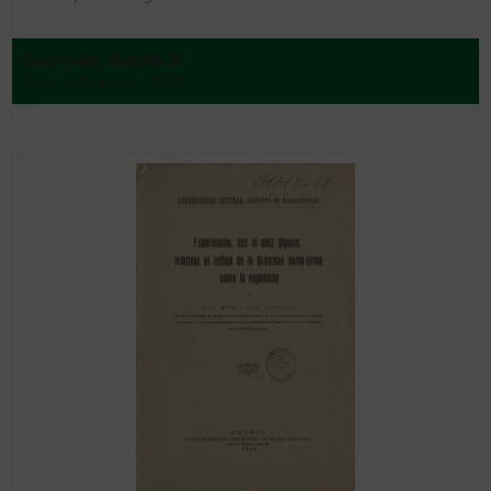
Guzmán, David J.
San Salvador - 1919