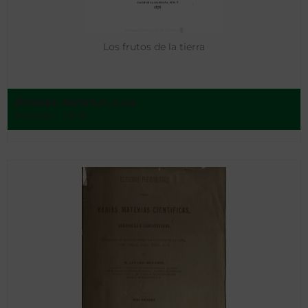
Los frutos de la tierra
Álvarez Alvistur, Luis
Madrid - 1878