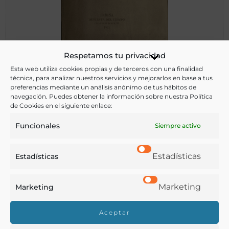
Respetamos tu privacidad
Estudios progresivos sobre varias materias cientificas,
agricolas e industriales, colección de escritos sobre los
Esta web utiliza cookies propias y de terceros con una finalidad
técnica, para analizar nuestros servicios y mejorarlos en base a tus
cultivos de la caña, café, tabaco, maiz.
preferencias mediante un análisis anónimo de tus hábitos de
navegación. Puedes obtener la información sobre nuestra Política
Reynoso, Álvaro
de Cookies en el siguiente enlace:
Habana - 1861
Funcionales
Siempre activo
Estadísticas
Estadísticas
Marketing
Marketing
Aceptar