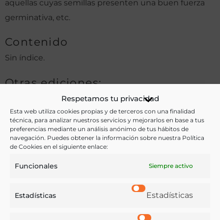
aquellas cuyas semillas presenten una buen fuerza
germinativa, etc.
Contenido
Sin índice.
Otras ediciones:
Respetamos tu privacidad
Esta web utiliza cookies propias y de terceros con una finalidad
Notas:
técnica, para analizar nuestros servicios y mejorarlos en base a tus
preferencias mediante un análisis anónimo de tus hábitos de
navegación. Puedes obtener la información sobre nuestra Política
de Cookies en el siguiente enlace:
Ver más libros de estas materias:
Funcionales
Siempre activo
Agricultura
,
Economía y Comercio
Estadísticas
Estadísticas
Ver más libros con las palabras clave: