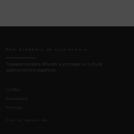
Real Academia de Gastronomía
Trabajamos para difundir y proteger la cultura
gastronómica española.
La RAG
Actualidad
Premios
Con el apoyo de: