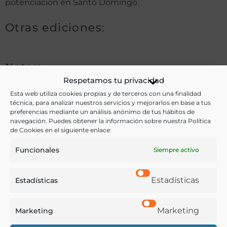
potenciación en Santo Domíngo.
Otras ediciones:
Notas:
Respetamos tu privacidad
Esta web utiliza cookies propias y de terceros con una finalidad
técnica, para analizar nuestros servicios y mejorarlos en base a tus
Ver más libros de estas materias:
preferencias mediante un análisis anónimo de tus hábitos de
navegación. Puedes obtener la información sobre nuestra Política
Agricultura
,
Alimentos
,
Economía y Comercio
,
de Cookies en el siguiente enlace:
Industria y Tecnología
Funcionales
Siempre activo
Ver más libros con las palabras clave:
Estadísticas
Estadísticas
Agricultura
,
Industrias
,
Maíz
,
República Dominicana
Marketing
Marketing
COMPARTIR