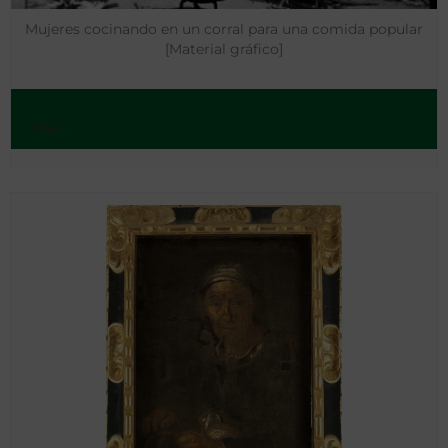
Mujeres cocinando en un corral para una comida popular
[Material gráfico]
- 1940