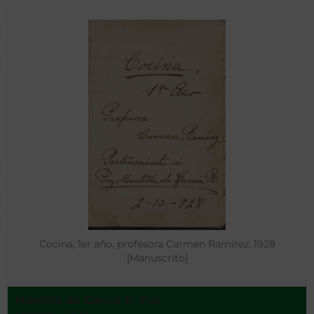
Cocina, 1er año, profesora Carmen Ramírez. 1928
[Manuscrito]
Mantilla de Garcia R, Paz