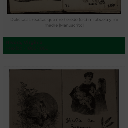
Deliciosas recetas que me heredo (sic) mi abuela y mi
madre [Manuscrito]
Rivera, Virginia
México - 1888-1889