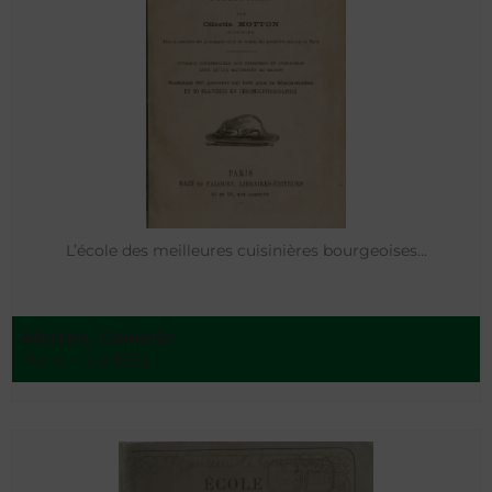
L’école des meilleures cuisinières bourgeoises…
Motton, Célestin
Paris - [s.a.188.]