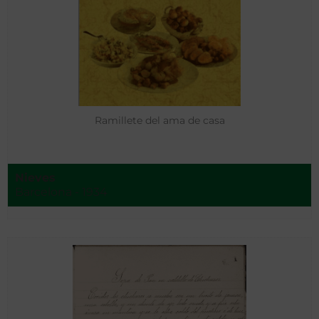
Ramillete del ama de casa
Nieves
Barcelona - 1934