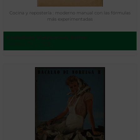
Cocina y repostería : moderno manual con las fórmulas
más experimentadas
Castañeda Vielakamen, Esther
México, D.F, - 1938