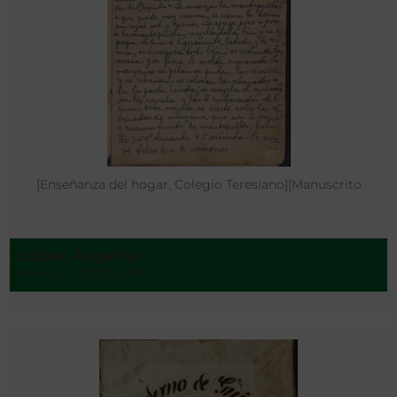
[Enseñanza del hogar, Colegio Teresiano][Manuscrito
Llobet, Angelina
México - 1920-1950