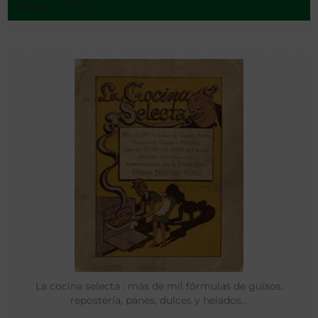
México - 1900
La cocina selecta : más de mil fórmulas de guisos,
repostería, panes, dulces y helados…