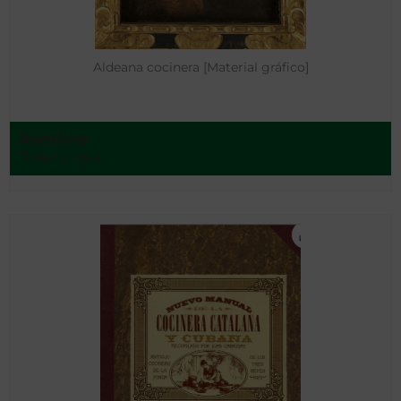
Aldeana cocinera [Material gráfico]
Anónimo
Toledo - [s.a]