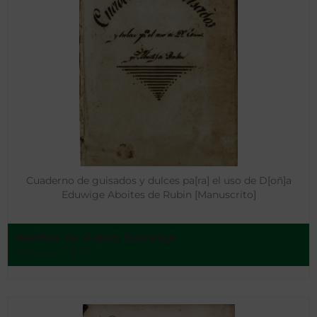
Cuaderno de guisados y dulces pa[ra] el uso de D[oñ]a
Eduwige Aboites de Rubin [Manuscrito]
Aboites de Rubin, Eduwige
México - 1847