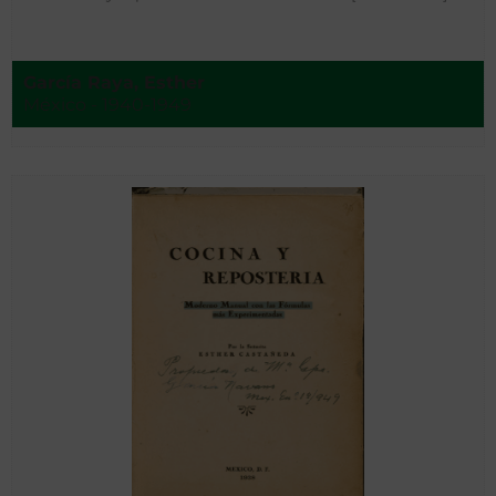
García Raya, Esther
México - 1940-1949