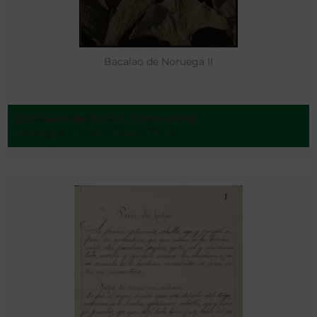
Bacalao de Noruega II
[Bernard de Ferrer, Genoveva]
Noruega - Entre 1944 y 1949