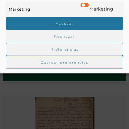
Marketing
Marketing
Aceptar
Rechazar
El cocinero y cocinera mexicanos : con repostería y
Preferencias
refrescos
Guardar preferencias
México - 1851