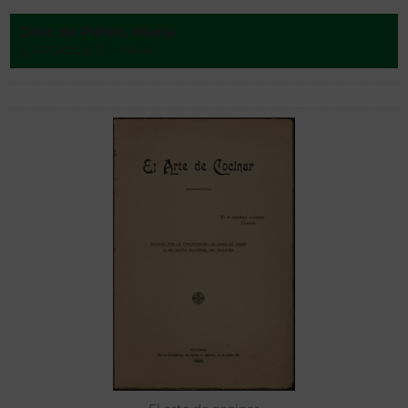
Díez de Pérez, María
[¿Veracruz?] - 1944