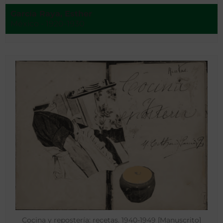
García Raya, Esther
México - 1920-1930
Cocina y repostería: recetas. 1940-1949 [Manuscrito]