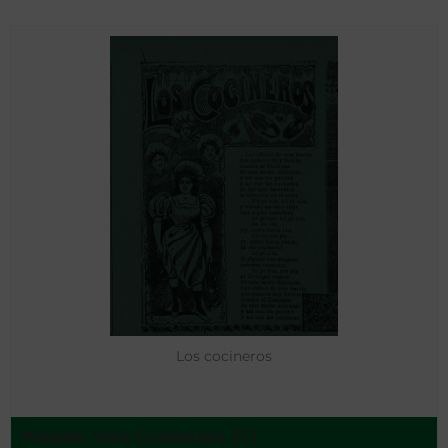
Los cocineros
Posada, José Guadalupe (il.)