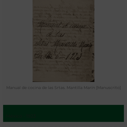
Manual de cocina de las Srtas. Mantilla Marín [Manuscrito]
México - 1923