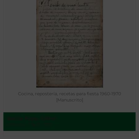
Cocina, repostería, recetas para fiesta 1960-1970
[Manuscrito]
García Raya, Esther
México - 1960-1970