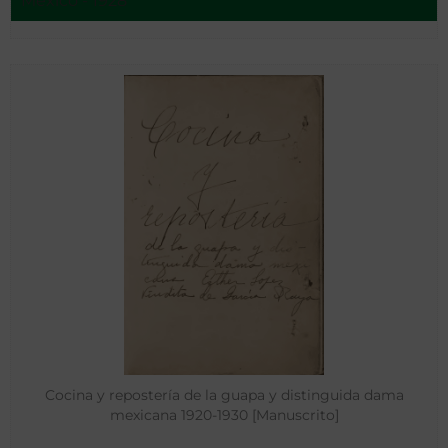
México - 1928
Cocina y repostería de la guapa y distinguida dama
mexicana 1920-1930 [Manuscrito]