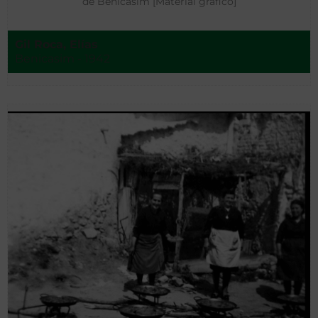
de Benicasim [Material gráfico]
Gil Roca, Elías
Benicasim - 1942