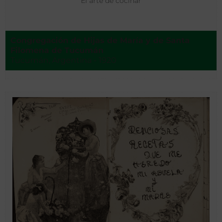
El arte de cocinar
Congregación de Hijas de María y de Santa
Filomena de Tucumán
Tucumán, Argentina - 1920