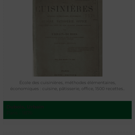
École des cuisinières, méthodes élémentaires,
économiques : cuisine, pâtisserie, office, 1500 recettes..
Dubois, Urbain
Paris - 1876