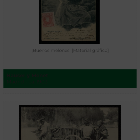
¡Buenos melones! [Material gráfico]
Hauser y Menet
Madrid - ca. 1903