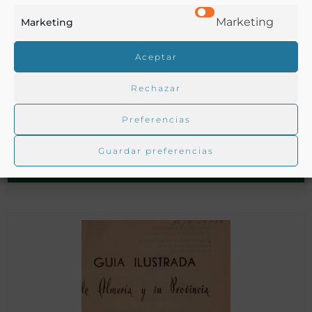
Marketing
Marketing
Aceptar
Rechazar
La Visita Regia : cronica de la estancia de S.M. el rey Don
Alfonso XIII en la «muy hospitalaria» ciudad de Malaga
Preferencias
Guardar preferencias
Urbano, Ramón A.,
Malaga - 1904