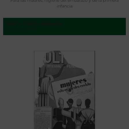
Para las madres, higiene del embarazo y de la primera
infancia
Solís y Claras, Manuela
Madrid - 1907