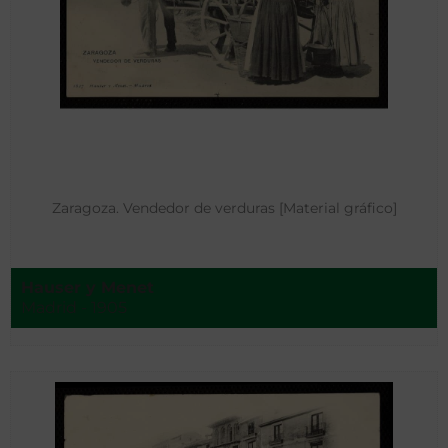
Zaragoza. Vendedor de verduras [Material gráfico]
Hauser y Menet
Madrid - 1905