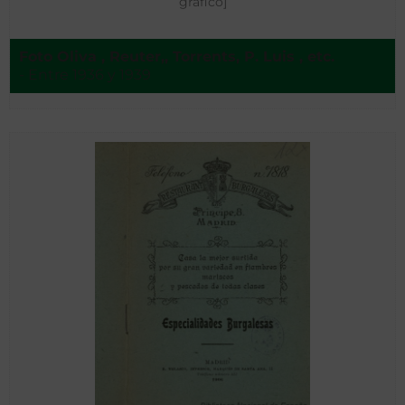
gráfico]
Foto Oliva , Reuter,, Torrents, P. Luis , etc.
- Entre 1936 y 1939