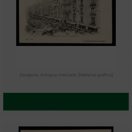
Zaragoza. Antiguo mercado [Material gráfico]
Zaragoza - Anterior a 1905