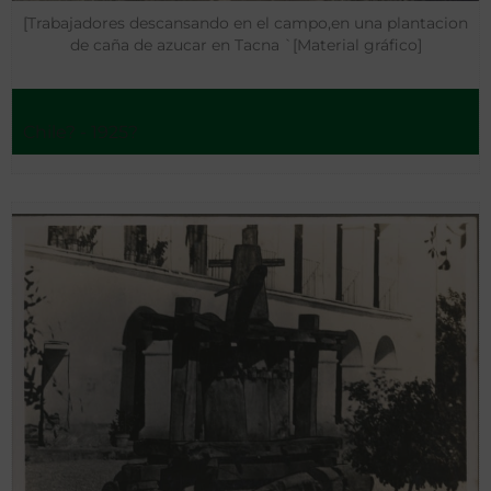
[Trabajadores descansando en el campo,en una plantacion
de caña de azucar en Tacna `[Material gráfico]
Chile? - 1925?