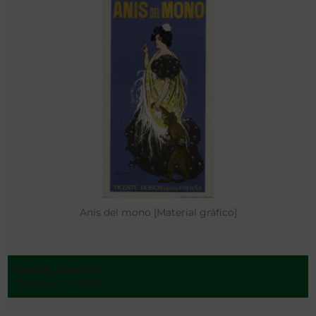
Anís del mono [Material gráfico]
Casas, Ramón
Barcelona - 1910