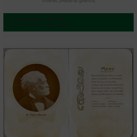
víveres..[Material gráfico]
Foto Delespro... [et al.]
Madrid - Entre 1936 y 1939