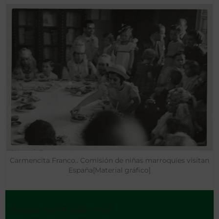
Carmencita Franco.. Comisión de niñas marroquíes visitan
España[Material gráfico]
Burgos - Entre 1936 y 1939