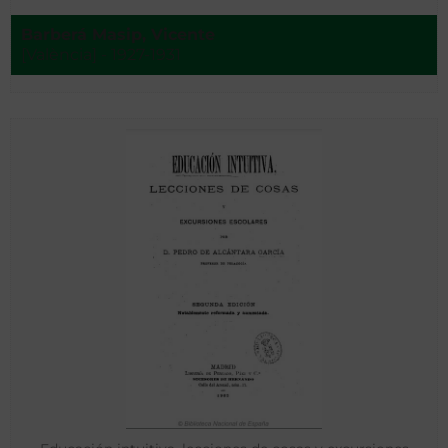
Barberá Masip, Vicente
[València] - 1927-1931