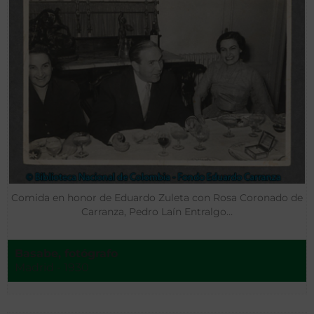
Comida en honor de Eduardo Zuleta con Rosa Coronado de
Carranza, Pedro Laín Entralgo…
Basabe, fotógrafo
Madrid - 1930