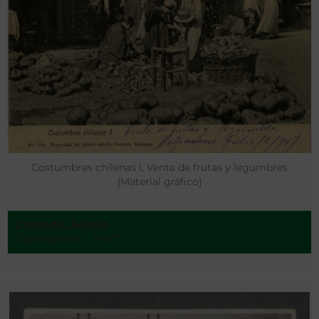
Costumbres chilenas I, Venta de frutas y legumbres
[Material gráfico]
Conrads, Adolfo
Concepción - 1907.