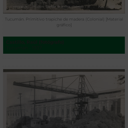
Tucumán. Primitivo trapiche de madera (Colonial) [Material
gráfico]
Castillo, Raúl (fotógrafo)
Tucumán - 1937.