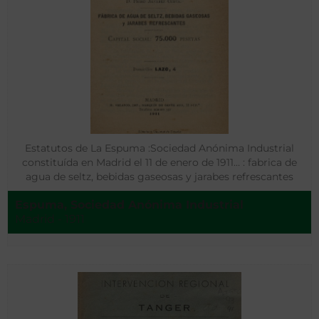
Estatutos de La Espuma :Sociedad Anónima Industrial
constituída en Madrid el 11 de enero de 1911… : fabrica de
agua de seltz, bebidas gaseosas y jarabes refrescantes
Espuma, Sociedad Anónima Industrial
Madrid - 1911