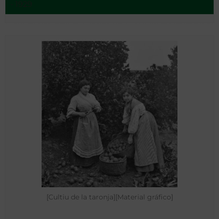
- 1929
[Cultiu de la taronja][Material gráfico]