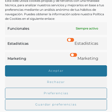
Esta web utiliza cookies propias y de terceros con una finalidad
Industria vinícola
,
Publicidad
técnica, para analizar nuestros servicios y mejorarlos en base a tus
preferencias mediante un análisis anónimo de tus hábitos de
navegación. Puedes obtener la información sobre nuestra Política
de Cookies en el siguiente enlace:
COMPARTIR
Funcionales
Siempre activo
Estadísticas
Estadísticas
Buscar en la biblioteca
Marketing
Marketing
Aceptar
Biblioteca digital Duque de Ahumada
Rechazar
Buscar
Preferencias
Guardar preferencias