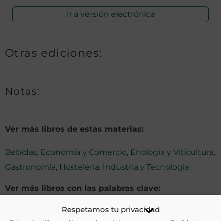
Ir a versión electrónica
Otras ediciones:
Notas:
Ver más libros de estas materias:
Bebidas
,
Economía y Comercio
,
Enología y Viticultura
,
Gastronomía
,
Hostelería
,
Industria y Tecnología
Ver más libros con las palabras clave:
Respetamos tu privacidad
Bebida alcohólica
,
Ciudad Real
,
Enología
,
Imágenes
,