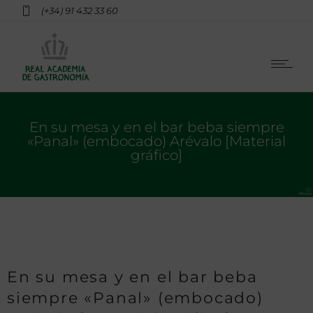
(+34) 91 432 33 60
En su mesa y en el bar beba siempre
«Panal» (embocado) Arévalo [Material
gráfico]
En su mesa y en el bar beba
siempre «Panal» (embocado)