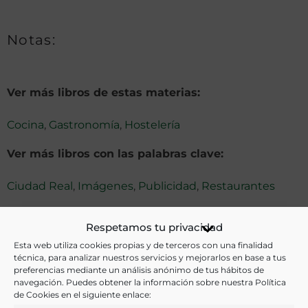
Notas:
Ver más libros de estas materias:
Cocina
,
Gastronomía
,
Hostelería
Ver más libros con las palabras clave:
Ciudad Real
,
Imágenes
,
Publicidad
,
Restaurantes
Respetamos tu privacidad
COMPARTIR
Esta web utiliza cookies propias y de terceros con una finalidad
técnica, para analizar nuestros servicios y mejorarlos en base a tus
preferencias mediante un análisis anónimo de tus hábitos de
navegación. Puedes obtener la información sobre nuestra Política
de Cookies en el siguiente enlace: