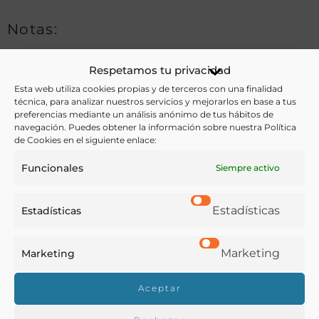
Notas:
Respetamos tu privacidad
Ver más libros de estas materias:
Esta web utiliza cookies propias y de terceros con una finalidad
técnica, para analizar nuestros servicios y mejorarlos en base a tus
preferencias mediante un análisis anónimo de tus hábitos de
Economía y Comercio
,
Ganadería
,
Historia
navegación. Puedes obtener la información sobre nuestra Política
de Cookies en el siguiente enlace:
Ver más libros con las palabras clave:
Funcionales
Siempre activo
Concursos
,
Ganadería
,
Ganado lanar
,
La Mancha
Estadísticas
Estadísticas
COMPARTIR
Marketing
Marketing
Aceptar
Buscar en la biblioteca