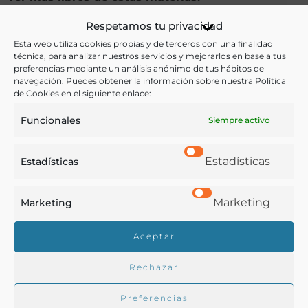
Respetamos tu privacidad
Agricultura
,
Economía y Comercio
,
Historia
Esta web utiliza cookies propias y de terceros con una finalidad
técnica, para analizar nuestros servicios y mejorarlos en base a tus
Ver más libros con las palabras clave:
preferencias mediante un análisis anónimo de tus hábitos de
navegación. Puedes obtener la información sobre nuestra Política
Agricultura
,
Cooperativismo
,
Rusia
de Cookies en el siguiente enlace:
Funcionales
Siempre activo
COMPARTIR
Estadísticas
Estadísticas
Marketing
Marketing
Buscar en la biblioteca
Aceptar
Rechazar
Biblioteca digital Duque de Ahumada
Preferencias