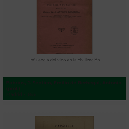
Influencia del vino en la civilización
Babrius, J. Septien, Emilio de Berbegal, Antonio
(pról.)
Madrid - 1898