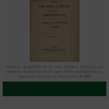
Catálogo de expositores de vinos, aceites y aceitunas que
presenta la Asocicación de Agricultores de España en la
Exposición Colonial de Amsterdam de 1883
Asociación de Agricultores de España
Madrid - 1883