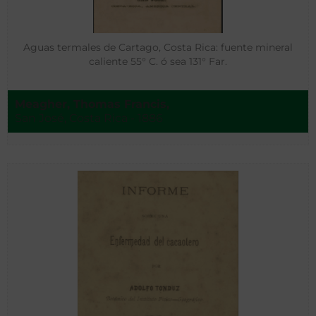
Aguas termales de Cartago, Costa Rica: fuente mineral
caliente 55° C. ó sea 131° Far.
Meagher, Thomas Francis,
San José, Costa Rica - 1886