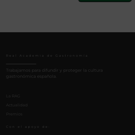
Real Academia de Gastronomía
Trabajamos para difundir y proteger la cultura
gastronómica española.
La RAG
Actualidad
Premios
Con el apoyo de: