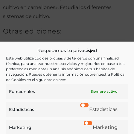
cultivo en camellones». Estudia los diferentes
sistemas de cultivo.
Otras ediciones:
Respetamos tu privacidad
Notas:
Esta web utiliza cookies propias y de terceros con una finalidad
técnica, para analizar nuestros servicios y mejorarlos en base a tus
preferencias mediante un análisis anónimo de tus hábitos de
navegación. Puedes obtener la información sobre nuestra Política
Ver más libros de estas materias:
de Cookies en el siguiente enlace:
Agricultura
,
Alimentos
Funcionales
Siempre activo
Ver más libros con las palabras clave:
Estadísticas
Estadísticas
Agricultura
,
Cuba
,
Cultivos
Marketing
Marketing