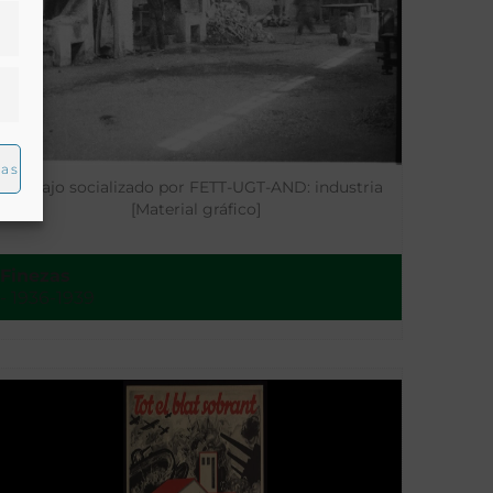
ias
Trabajo socializado por FETT-UGT-AND: industria
[Material gráfico]
Finezas
- 1936-1939