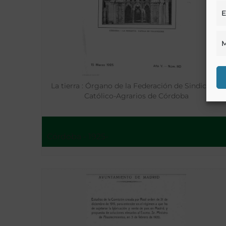
E
M
La tierra : Órgano de la Federación de Sindicatos
Católico-Agrarios de Córdoba
Córdoba - 1925-