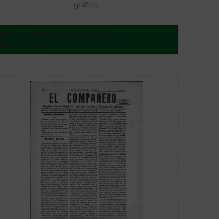
gráfico]
Morillo Gallego, Miquel (fot.)
Gerona - 1971