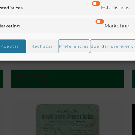
Estadísticas
stadísticas
Marketing
arketing
Aceptar
Rechazar
Preferencias
Guardar preferenc
Cajas rurales y sindicatos agrícolas
[Rivas Moreno]
Madrid - 1910