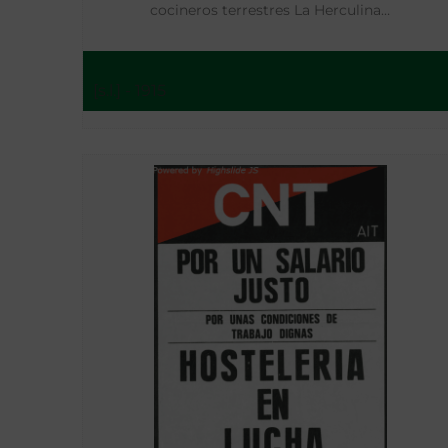
cocineros terrestres La Herculina…
[s.l.] - 1915