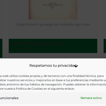
Organització i guiatge de sindicats agrícoles
Rendé i Ventosa, Josep M.
Barcelona - 1923
Respetamos tu privacidad
a web utiliza cookies propias y de terceros con una finalidad técnica, para
lizar nuestros servicios y mejorarlos en base a tus preferencias mediante 
lisis anónimo de tus hábitos de navegación. Puedes obtener la informació
re nuestra Política de Cookies en el siguiente enlace:
uncionales
Siempre activo