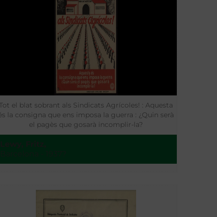
Tot el blat sobrant als Sindicats Agrícoles! : Aquesta
és la consigna que ens imposa la guerra : ¿Quin serà
el pagès que gosarà incomplir-la?
Lewy, Fritz,
Barcelona - 1937?