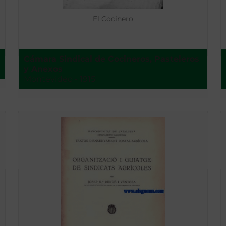
El Cocinero
Cámara Sindical de Cocineros, Pasteleros
y Anexos
Montevideo - 1915