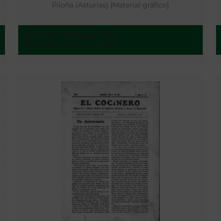
Piloña (Asturias) [Material gráfico]
Montoto, Modesto (fot.)
Piloña-Asturias - ca. 1909