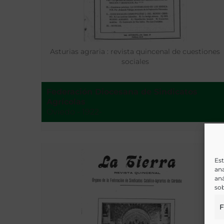
Asturias agraria : revista quincenal de cuestiones
sociales
Federación Diocesana de Sindicatos
Agrícolas
Oviedo - 1922-
Est
ana
aná
sob
F