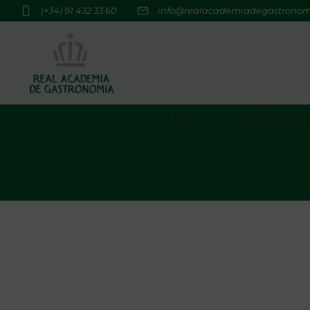
(+34) 91 432 33 60
info@realacademiadegastrono
La RAG
Actualidad
Premi