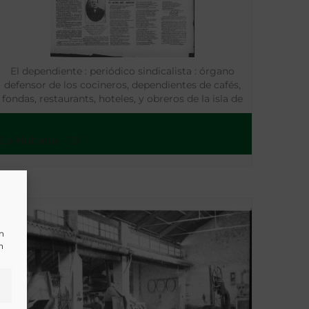
El dependiente : periódico sindicalista : órgano
defensor de los cocineros, dependientes de cafés,
fondas, restaurants, hoteles, y obreros de la isla de
Cuba
La Habana - 1911
un
n