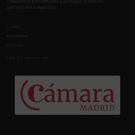
Trabajamos para difundir y proteger la cultura
gastronómica española.
La RAG
Actualidad
Premios
Con el apoyo de: