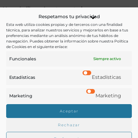
Ver más libros de estas materias:
Respetamos tu privacidad
Agricultura
,
Economía y Comercio
,
Legislación
Esta web utiliza cookies propias y de terceros con una finalidad
técnica, para analizar nuestros servicios y mejorarlos en base a tus
preferencias mediante un análisis anónimo de tus hábitos de
Ver más libros con las palabras clave:
navegación. Puedes obtener la información sobre nuestra Política
de Cookies en el siguiente enlace:
Agricultura
,
La Rioja
,
Reglamentos
,
Sindicatos
Funcionales
Siempre activo
COMPARTIR
Estadísticas
Estadísticas
Marketing
Marketing
Buscar en la biblioteca
Aceptar
Rechazar
Biblioteca digital Duque de Ahumada