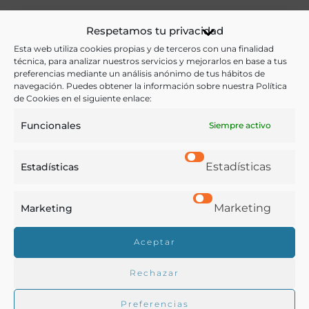
Agricultura
,
Economía y Comercio
,
Historia
,
Respetamos tu privacidad
Legislación
Esta web utiliza cookies propias y de terceros con una finalidad
técnica, para analizar nuestros servicios y mejorarlos en base a tus
Ver más libros con las palabras clave:
preferencias mediante un análisis anónimo de tus hábitos de
navegación. Puedes obtener la información sobre nuestra Política
de Cookies en el siguiente enlace:
Agricultura
,
La Rioja
,
Reglamentos
,
Sindicatos
Funcionales
Siempre activo
COMPARTIR
Estadísticas
Estadísticas
Marketing
Marketing
Buscar en la biblioteca
Aceptar
Rechazar
Biblioteca digital Duque de Ahumada
Preferencias