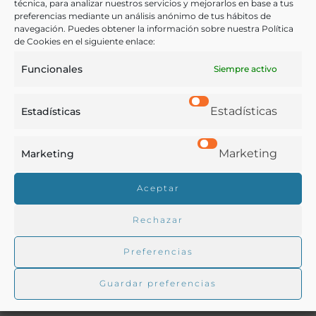
técnica, para analizar nuestros servicios y mejorarlos en base a tus
preferencias mediante un análisis anónimo de tus hábitos de
navegación. Puedes obtener la información sobre nuestra Política
COMPARTIR
de Cookies en el siguiente enlace:
Funcionales
Siempre activo
Estadísticas
Estadísticas
Buscar en la biblioteca
Marketing
Marketing
Biblioteca digital Duque de Ahumada
Aceptar
Rechazar
Buscar
Preferencias
Guardar preferencias