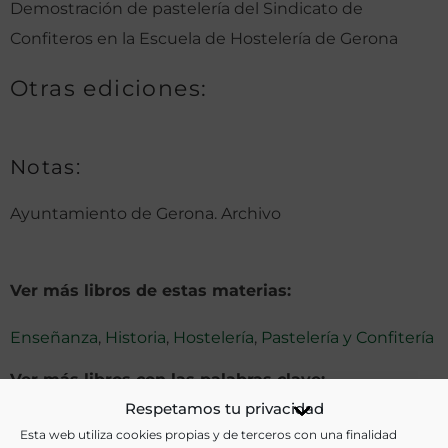
Demostración de pastelería del Sindicato de
Confiteros en la Escuela de Hostelería de Gerona
Otras ediciones:
Notas:
Ayuntamiento de Gerona. Archivo
Ver más libros de estas materias:
Enseñanza
,
Historia
,
Hostelería
,
Pastelería y Confitería
Ver más libros con las palabras clave:
Respetamos tu privacidad
Confitería
,
Escuelas
,
Gerona
,
Pasteleros
,
Sindicatos
Esta web utiliza cookies propias y de terceros con una finalidad