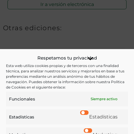
Ir a versión electrónica
Otras ediciones:
Notas:
Respetamos tu privacidad
Esta web utiliza cookies propias y de terceros con una finalidad
técnica, para analizar nuestros servicios y mejorarlos en base a tus
Ver más libros de estas materias:
preferencias mediante un análisis anónimo de tus hábitos de
navegación. Puedes obtener la información sobre nuestra Política
de Cookies en el siguiente enlace:
Agricultura
,
Economía y Comercio
,
Ganadería
,
Hostelería
,
Profesiones
Funcionales
Siempre activo
Ver más libros con las palabras clave:
Estadísticas
Estadísticas
Badajoz
,
Economía agraria
,
Extremadura
,
Ganaderos
,
Labradores
,
Manuscritos
,
Reglamentos
,
Sindicatos