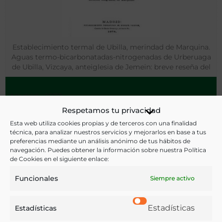
Establecimiento termal de Ubilla, merindad de Marquina.
Aguas termo-bicarbonatadas-nitrogenadas de Urberuaga
de Ubilla, Vizcaya, anteiglesia de Jemein: breve reseña del
mismo y su instalación, análisis y virtudes medicinales de
las aguas, opinión de algunos de los muchos profesores
Madrid - 1878
que han podido apreciar sus efectos
Respetamos tu privacidad
Esta web utiliza cookies propias y de terceros con una finalidad
técnica, para analizar nuestros servicios y mejorarlos en base a tus
preferencias mediante un análisis anónimo de tus hábitos de
navegación. Puedes obtener la información sobre nuestra Política
de Cookies en el siguiente enlace:
Funcionales
Siempre activo
Estadísticas
Estadísticas