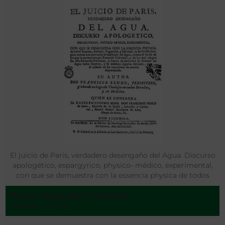
El juicio de Paris, verdadero desengaño del Agua. Discurso
apologético, espargyrico, physico- médico, experimental,
con que se demuestra con la essencia physica de todos
Reynos, animal, vegetable y mineral, la de los morbos, para
Bruno Fernández, Francisco
acertar con provecho el méthodo del Agua, contra el sentir
Madrid - [1755]
de los que la promueven por remedio universal y de los
que niegan ser ella remedio particular