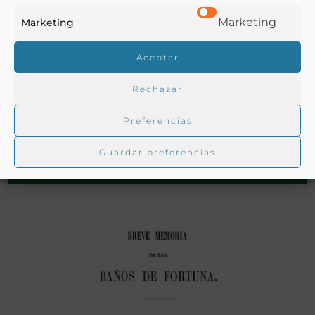
Marketing
Marketing
Aceptar
Rechazar
Análisis de las aguas minerales sulfhídricas de Ponferrada y
de las potables del rio Sil: practicado en el laboratorio
Preferencias
químico…
Guardar preferencias
Merino, D.
León - 1872