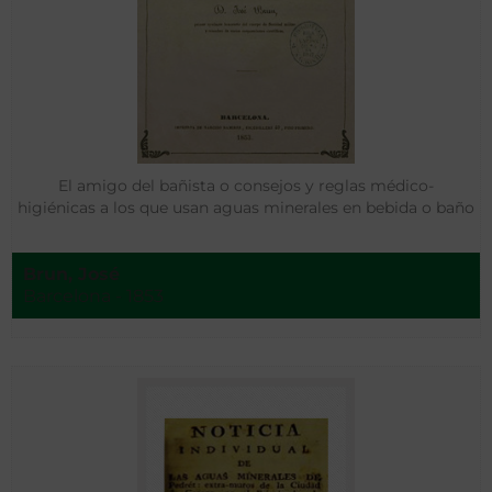
El amigo del bañista o consejos y reglas médico-
higiénicas a los que usan aguas minerales en bebida o baño
Brun, José
Barcelona - 1853