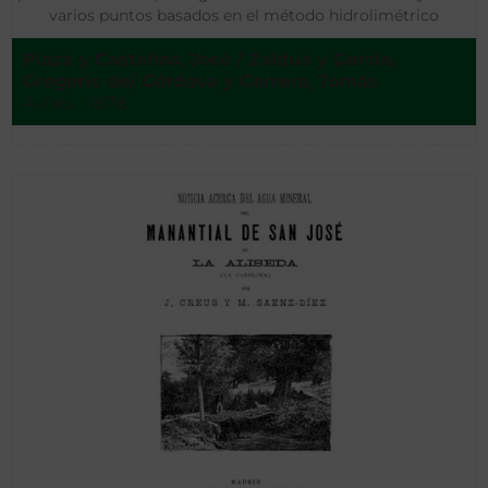
varios puntos basados en el método hidrolimétrico
Plaza y Castaños, José / Zaldua y García,
Gregorio de/ Córdova y Carrero, Tomás
Avilés - 1878