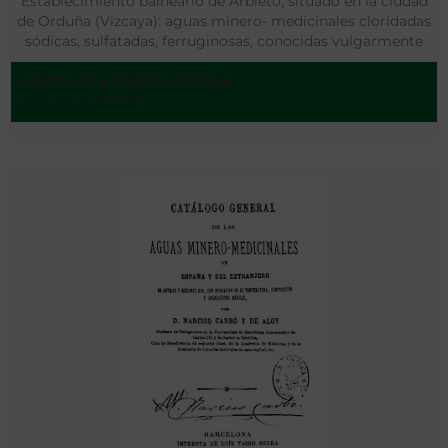
Establecimiento balneario de Arbieto, situado en la ciudad
de Orduña (Vizcaya): aguas minero- medicinales cloridadas
sódicas, sulfatadas, ferruginosas, conocidas vulgarmente
con el nombre de Aguas de La Muera de Orduña
Martínez y Molina, Rafael
Madrid - [1879?]