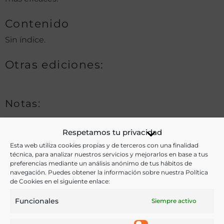
Contenido
Sin índice.
Otras ediciones:
Notas:
Según se indica en la portada, su autor, era individuo
Respetamos tu privacidad
del Claustro i Gremio de la insigne Universidad de
Esta web utiliza cookies propias y de terceros con una finalidad
técnica, para analizar nuestros servicios y mejorarlos en base a tus
Montepeller, i actual Médico de la Villa de Bañolas
preferencias mediante un análisis anónimo de tus hábitos de
Diocesis de Gerona.
navegación. Puedes obtener la información sobre nuestra Política
de Cookies en el siguiente enlace:
Funcionales
Siempre activo
Ver más libros de estas materias: