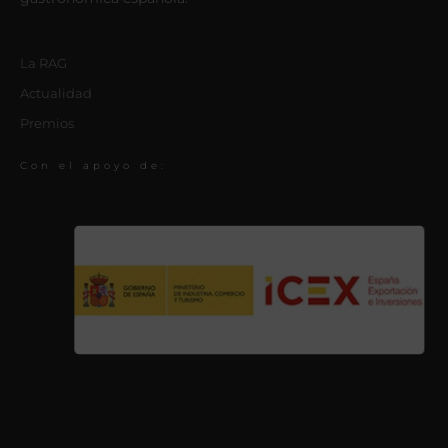
La RAG
Actualidad
Premios
Con el apoyo de: