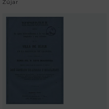
Zújar