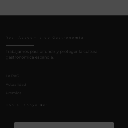
Real Academia de Gastronomía
Trabajamos para difundir y proteger la cultura
gastronómica española.
La RAG
Actualidad
Premios
Con el apoyo de: