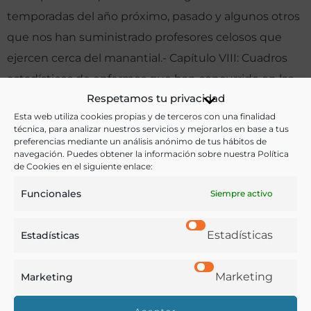
temporadas del año próximo, pasado y algunos otros
que nos han suministrado profesores celosos que
ejercen cerca del manantial.- Capítulo VIII: Cuadros
estadísticos de enfermos que han concurrido en las
Respetamos tu privacidad
dos temporadas del año de 1857, con expresión de
Esta web utiliza cookies propias y de terceros con una finalidad
clases, enfermedades y resultados obtenidos.-
técnica, para analizar nuestros servicios y mejorarlos en base a tus
Capítulo IX: Historia de algunos de los muchos casos
preferencias mediante un análisis anónimo de tus hábitos de
navegación. Puedes obtener la información sobre nuestra Política
notables que se han presentado durante las dos
de Cookies en el siguiente enlace:
temporadas del año de 1857.- Capítulo X:
Funcionales
Siempre activo
Deducciones.
Estadísticas
Estadísticas
Otras ediciones:
Memoria sobre las aguas hidro-sulfurosas a la vez que
Marketing
Marketing
salinas, templadas y muy calientes de la villa de Zújar,
en la provincia de Granada. Madrid: Impr. de Antonio