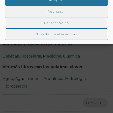
Aceptar
G. y Orga, 1858. 61 p.
Rechazar
Preferencias
Notas:
Guardar preferencias
Ver más libros de estas materias:
Bebidas
,
Hostelería
,
Medicina
,
Química
Ver más libros con las palabras clave:
Agua
,
Agua mineral
,
Andalucia
,
Hidrología
,
Hidroterapia
COMPARTIR