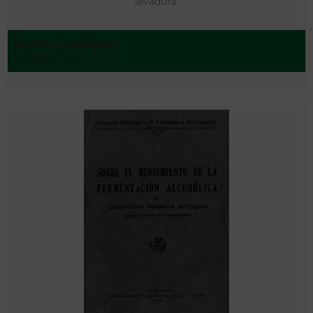
levadura.
Barroso, Gonzalo
Ciudad Real - 1945