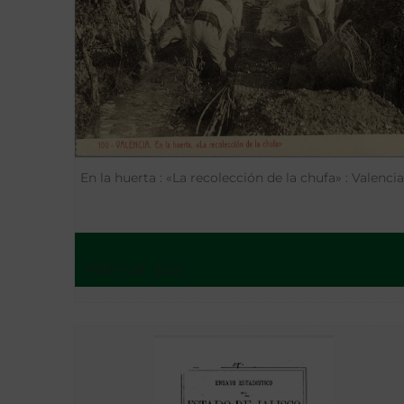
En la huerta : «La recolección de la chufa» : Valencia
Valencia - [s.a.]