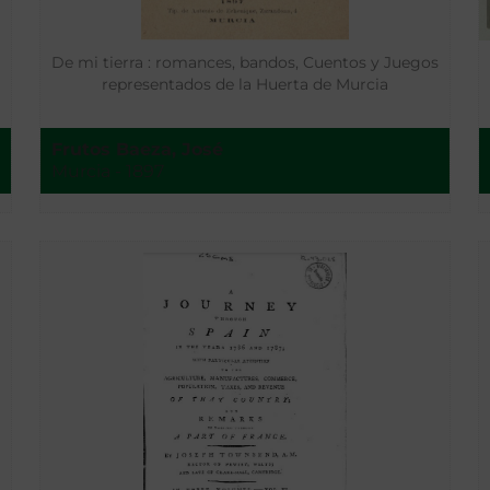
De mi tierra : romances, bandos, Cuentos y Juegos
representados de la Huerta de Murcia
Frutos Baeza, José
Murcia - 1897