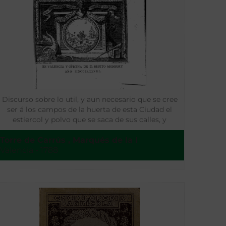
Discurso sobre lo util, y aun necesario que se cree
ser á los campos de la huerta de esta Ciudad el
estiercol y polvo que se saca de sus calles, y
perjudicial á la salud pública que permanezca en
Torre de Carrús , Marqués de la I
ellas
Valencia - 1788