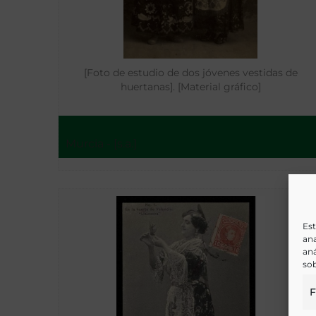
[Foto de estudio de dos jóvenes vestidas de
huertanas]. [Material gráfico]
Murcia - [s.a.]
Est
ana
aná
sob
F