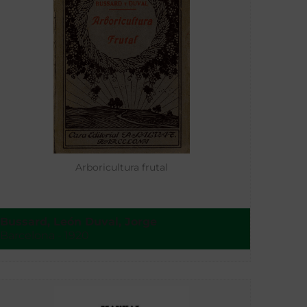
Arboricultura frutal
Bussard, León Duval, Jorge
Barcelona - 1920