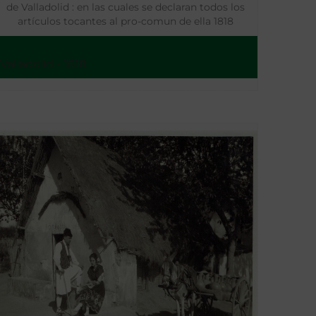
de Valladolid : en las cuales se declaran todos los
artículos tocantes al pro-comun de ella 1818
Valladolid - 1818