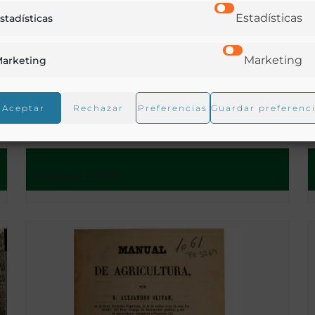
Estadísticas
stadísticas
Marketing
arketing
Aragón. Regreso del huerto [Material gráfico]
Aceptar
Rechazar
Preferencias
Guardar preferenc
Zaragoza - 1905