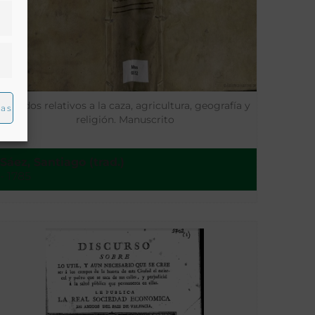
Tratados relativos a la caza, agricultura, geografía y
ias
religión. Manuscrito
Sáez, Santiago (trad.)
- 1785