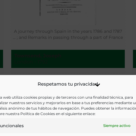
A journey through Spain in the years 1786 and 1787
… ; and Remarks in passing through a part of France
Townsend, Joseph
London - 1792
Respetamos tu privacidad
a web utiliza cookies propias y de terceros con una finalidad técnica, para
lizar nuestros servicios y mejorarlos en base a tus preferencias mediante 
lisis anónimo de tus hábitos de navegación. Puedes obtener la informació
re nuestra Política de Cookies en el siguiente enlace:
uncionales
Siempre activo