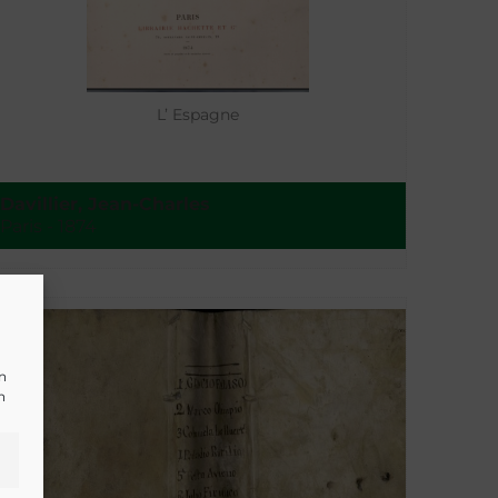
L’ Espagne
Davillier, Jean-Charles
Paris - 1874
un
n