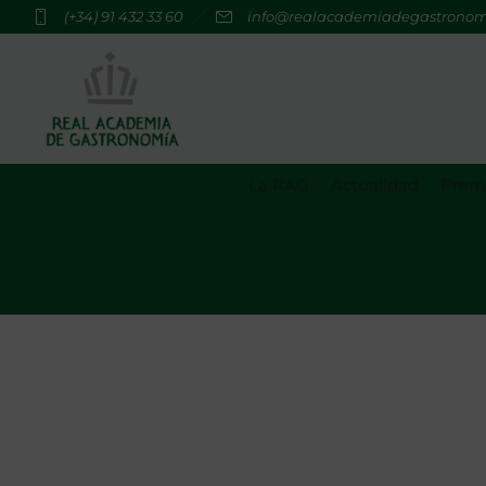
(+34) 91 432 33 60
info@realacademiadegastrono
La RAG
Actualidad
Premi