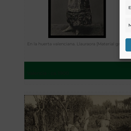
E
M
En la huerta valenciana. Llauraora [Material gráfico]
Valencia - ca. 1900