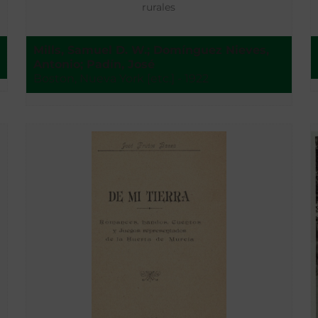
rurales
Mills, Samuel D. W.; Domínguez Nieves,
Antonio; Padín, José
Boston, Nueva York [etc.] - 1922