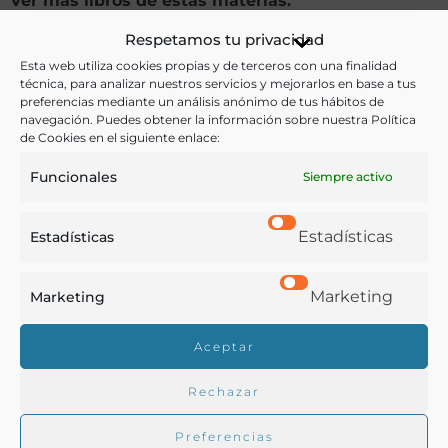
Ver más libros de estas materias:
Respetamos tu privacidad
Agricultura
,
Profesiones
Esta web utiliza cookies propias y de terceros con una finalidad
técnica, para analizar nuestros servicios y mejorarlos en base a tus
Ver más libros con las palabras clave:
preferencias mediante un análisis anónimo de tus hábitos de
navegación. Puedes obtener la información sobre nuestra Política
Huertas
,
Imágenes
,
Labradora
,
Mujeres
,
Valencia
de Cookies en el siguiente enlace:
Funcionales
Siempre activo
COMPARTIR
Estadísticas
Estadísticas
Marketing
Marketing
Buscar en la biblioteca
Aceptar
Rechazar
Biblioteca digital Duque de Ahumada
Preferencias